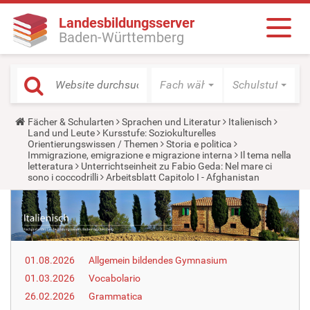
Landesbildungsserver
Baden-Württemberg
Fach wählen
Schulstufe wäh
Y
Fächer & Schularten
Sprachen und Literatur
Italienisch
o
Land und Leute
Kursstufe: Soziokulturelles
u
Orientierungswissen / Themen
Storia e politica
a
Immigrazione, emigrazione e migrazione interna
Il tema nella
r
letteratura
Unterrichtseinheit zu Fabio Geda: Nel mare ci
e
sono i coccodrilli
Arbeitsblatt Capitolo I - Afghanistan
h
e
r
e
:
01.08.2026
Allgemein bildendes Gymnasium
01.03.2026
Vocabolario
26.02.2026
Grammatica