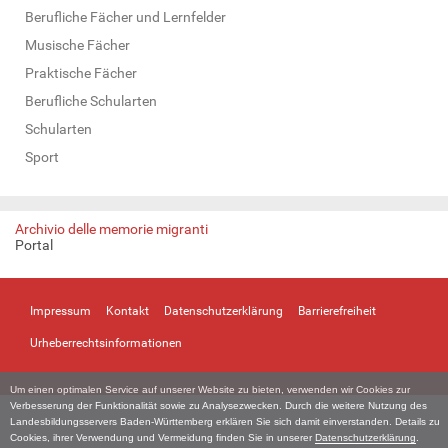
Berufliche Fächer und Lernfelder
Musische Fächer
Praktische Fächer
Berufliche Schularten
Schularten
Sport
Archivio delle memorie migranti
Portal
Impressum
Kontakt
Datenschutzerklärung
Barrierefreiheit
Urheberrechtsinformationen
Um einen optimalen Service auf unserer Website zu bieten, verwenden wir Cookies zur
Verbesserung der Funktionalität sowie zu Analysezwecken. Durch die weitere Nutzung des
Landesbildungsservers Baden-Württemberg erklären Sie sich damit einverstanden. Details zu
Cookies, ihrer Verwendung und Vermeidung finden Sie in unserer
Datenschutzerklärung
.