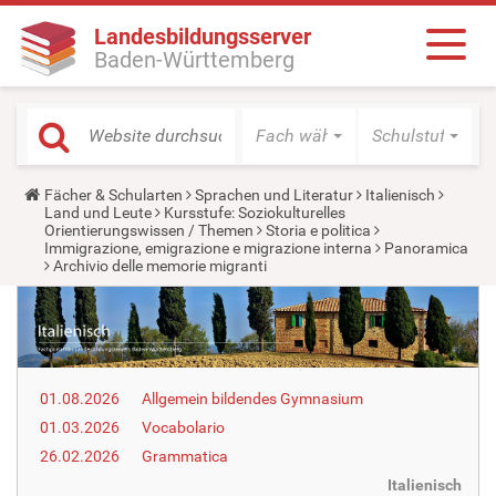
Landesbildungsserver
Baden-Württemberg
Fach wählen
Schulstufe wäh
Y
Fächer & Schularten
Sprachen und Literatur
Italienisch
o
Land und Leute
Kursstufe: Soziokulturelles
u
Orientierungswissen / Themen
Storia e politica
a
Immigrazione, emigrazione e migrazione interna
Panoramica
r
Archivio delle memorie migranti
e
h
e
r
e
:
01.08.2026
Allgemein bildendes Gymnasium
01.03.2026
Vocabolario
26.02.2026
Grammatica
Italienisch