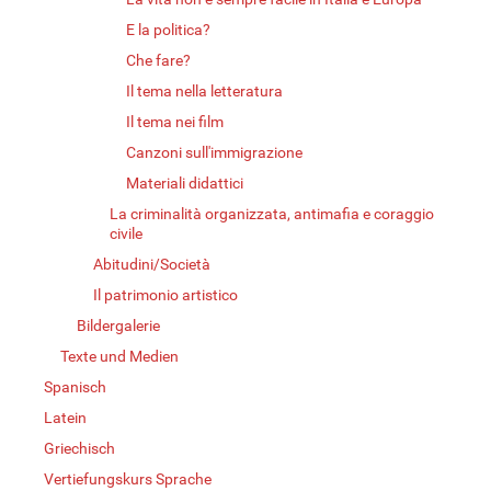
E la politica?
Che fare?
Il tema nella letteratura
Il tema nei film
Canzoni sull'immigrazione
Materiali didattici
La criminalità organizzata, antimafia e coraggio
civile
Abitudini/Società
Il patrimonio artistico
Bildergalerie
Texte und Medien
Spanisch
Latein
Griechisch
Vertiefungskurs Sprache