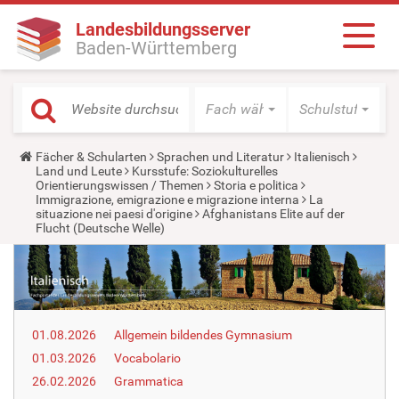
Landesbildungsserver
Baden-Württemberg
Fach wählen
Schulstufe wäh
Y
Fächer & Schularten
Sprachen und Literatur
Italienisch
o
Land und Leute
Kursstufe: Soziokulturelles
u
Orientierungswissen / Themen
Storia e politica
a
Immigrazione, emigrazione e migrazione interna
La
r
situazione nei paesi d'origine
Afghanistans Elite auf der
e
Flucht (Deutsche Welle)
h
e
r
e
:
01.08.2026
Allgemein bildendes Gymnasium
01.03.2026
Vocabolario
26.02.2026
Grammatica