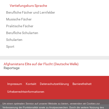
Vertiefungskurs Sprache
Berufliche Fächer und Lernfelder
Musische Fächer
Praktische Fächer
Berufliche Schularten
Schularten
Sport
Afghanistans Elite auf der Flucht (Deutsche Welle)
Reportage
Impressum
Kontakt
Datenschutzerklärung
Barrierefreiheit
Urheberrechtsinformationen
Um einen optimalen Service auf unserer Website zu bieten, verwenden wir Cookies zur
Verbesserung der Funktionalität sowie zu Analysezwecken. Durch die weitere Nutzung des