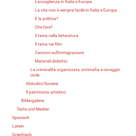
L'accoglienza in Italia e Europa
La vita non è sempre facile in Italia e Europa
E la politica?
Che fare?
Il tema nella letteratura
Il tema nei film
Canzoni sull'immigrazione
Materiali didattici
La criminalità organizzata, antimafia e coraggio
civile
Abitudini/Società
Il patrimonio artistico
Bildergalerie
Texte und Medien
Spanisch
Latein
Griechisch