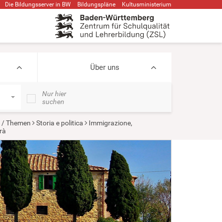
Die Bildungsserver in BW
Bildungspläne
Kultusministerium
Über uns
Nur hier
suchen
n / Themen
Storia e politica
Immigrazione,
rà