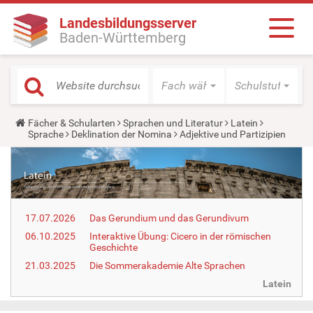
Landesbildungsserver
Baden-Württemberg
Fach wählen
Schulstufe wäh
Y
Fächer & Schularten
Sprachen und Literatur
Latein
o
Sprache
Deklination der Nomina
Adjektive und Partizipien
u
a
r
e
h
e
r
17.07.2026
Das Gerundium und das Gerundivum
e
:
06.10.2025
Interaktive Übung: Cicero in der römischen
Geschichte
21.03.2025
Die Sommerakademie Alte Sprachen
Latein