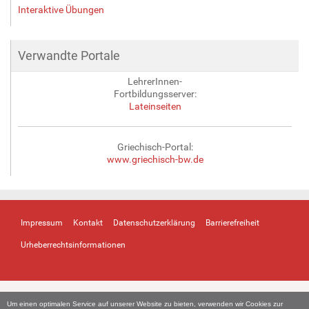
Interaktive Übungen
Verwandte Portale
LehrerInnen-
Fortbildungsserver:
Lateinseiten
Griechisch-Portal:
www.griechisch-bw.de
Impressum
Kontakt
Datenschutzerklärung
Barrierefreiheit
Urheberrechtsinformationen
Um einen optimalen Service auf unserer Website zu bieten, verwenden wir Cookies zur