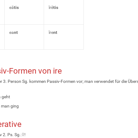
eā
tis
īrē
tis
ea
nt
īre
nt
iv-Formen von ire
er 3. Person Sg. kommen Passiv-Formen vor; man verwendet für die Über
n geht
: man ging
rative
 2. Ps. Sg.: ī !