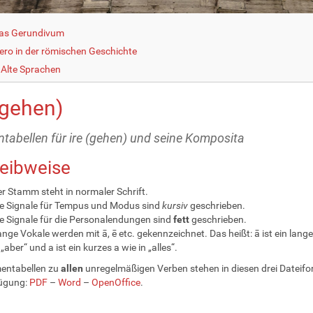
as Gerundivum
cero in der römischen Geschichte
Alte Sprachen
(gehen)
tabellen für ire (gehen) und seine Komposita
eibweise
r Stamm steht in normaler Schrift.
e Signale für Tempus und Modus sind
kursiv
geschrieben.
e Signale für die Personalendungen sind
fett
geschrieben.
nge Vokale werden mit ā, ē etc. gekennzeichnet. Das heißt: ā ist ein lange
 „aber“ und a ist ein kurzes a wie in „alles“.
entabellen zu
allen
unregelmäßigen Verben stehen in diesen drei Dateif
fügung:
PDF
–
Word
–
OpenOffice
.