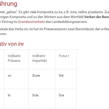
ührung
et „gehen“. Es gibt viele Komposita zu ire, z.B. inire, redire, praeterire. Zu
chtigen Komposita und zu den Wörtern aus dem Wortfeld
Verben der Be
n Eintrag im
Grundwortschatz
des Landesbildungsservers.
kale des Verbs
ire: ire
hat im Präsensstamm zwei Stammlaute: den e-S
tamm.
ativ von
ire
Indikativ
Indikativ
Futur I
Präsens
Imperfekt
eo
ī
b
a
m
īb
ō
ī
s
ī
bā
s
ībi
s