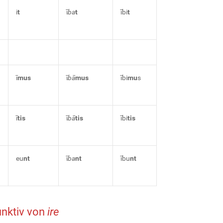
i
t
ī
ba
t
ībi
t
ī
mus
ī
bā
mus
ībi
mu
s
ī
tis
ī
bā
tis
ībi
tis
eu
nt
ī
ba
nt
ību
nt
nktiv von
ire