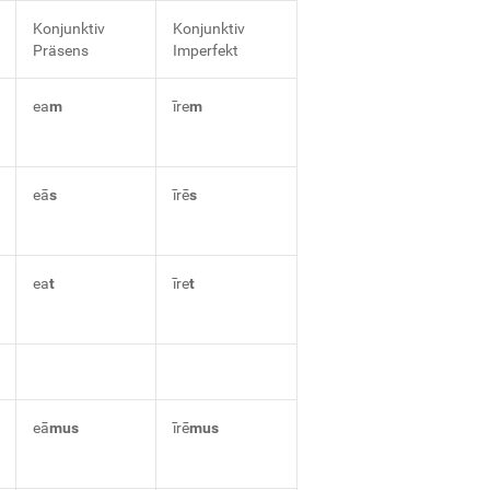
Konjunktiv
Konjunktiv
Präsens
Imperfekt
ea
m
īre
m
eā
s
īrē
s
ea
t
īre
t
eā
mus
īrē
mus