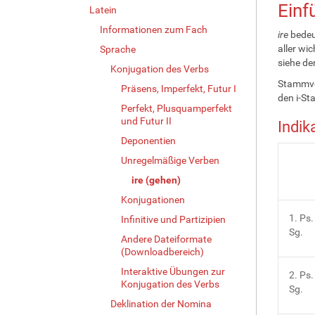
Einf
Latein
Informationen zum Fach
ire
bedeut
aller wi
Sprache
siehe de
Konjugation des Verbs
Stammvo
Präsens, Imperfekt, Futur I
den i-S
Perfekt, Plusquamperfekt
und Futur II
Indik
Deponentien
Unregelmäßige Verben
ire (gehen)
Konjugationen
1. Ps.
Infinitive und Partizipien
Sg.
Andere Dateiformate
(Downloadbereich)
Interaktive Übungen zur
2. Ps.
Konjugation des Verbs
Sg.
Deklination der Nomina