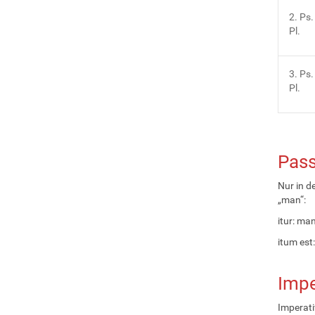
2. Ps.
Pl.
3. Ps.
Pl.
Pass
Nur in d
„man“:
itur: ma
itum est
Impe
Imperativ