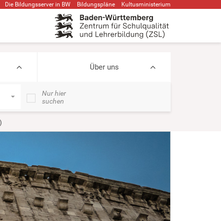
Die Bildungsserver in BW
Bildungspläne
Kultusministerium
Über uns
Nur hier
suchen
)