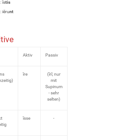
: īs
tis
: iēru
nt
itive
Aktiv
Passiv
ns
īre
(īrī; nur
hzeitig)
mit
Supinum
- sehr
selten)
kt
īsse
-
itig