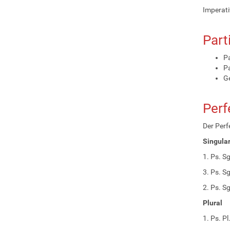
Imperativ 
Part
Pa
Pa
G
Perf
Der Perf
Singula
1. Ps. Sg.
3. Ps. Sg.
2. Ps. Sg.
Plural
1. Ps. Pl.: