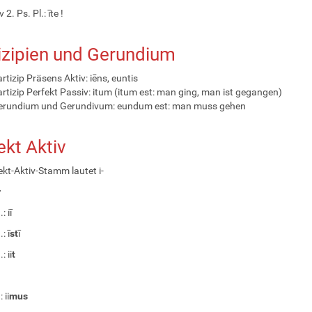
2. Ps. Pl.: īte !
izipien und Gerundium
rtizip Präsens Aktiv: iēns, euntis
rtizip Perfekt Passiv: itum (itum est: man ging, man ist gegangen)
erundium und Gerundivum: eundum est: man muss gehen
ekt Aktiv
ekt-Aktiv-Stamm lautet i-
r
: iī
: ī
st
ī
: ii
t
 ii
mus