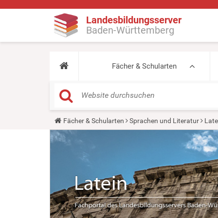
Landesbildungsserver
Baden-Württemberg
Fächer & Schularten
Y
Fächer & Schularten
Sprachen und Literatur
Late
o
u
a
r
e
h
e
r
e
: