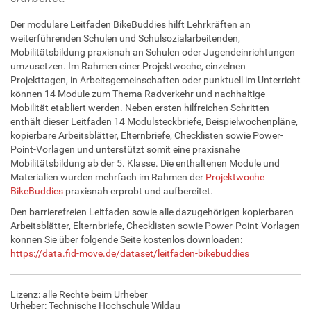
Der modulare Leitfaden BikeBuddies hilft Lehrkräften an
weiterführenden Schulen und Schulsozialarbeitenden,
Mobilitätsbildung praxisnah an Schulen oder Jugendeinrichtungen
umzusetzen. Im Rahmen einer Projektwoche, einzelnen
Projekttagen, in Arbeitsgemeinschaften oder punktuell im Unterricht
können 14 Module zum Thema Radverkehr und nachhaltige
Mobilität etabliert werden. Neben ersten hilfreichen Schritten
enthält dieser Leitfaden 14 Modulsteckbriefe, Beispielwochenpläne,
kopierbare Arbeitsblätter, Elternbriefe, Checklisten sowie Power-
Point-Vorlagen und unterstützt somit eine praxisnahe
Mobilitätsbildung ab der 5. Klasse. Die enthaltenen Module und
Materialien wurden mehrfach im Rahmen der
Projektwoche
BikeBuddies
praxisnah erprobt und aufbereitet.
Den barrierefreien Leitfaden sowie alle dazugehörigen kopierbaren
Arbeitsblätter, Elternbriefe, Checklisten sowie Power-Point-Vorlagen
können Sie über folgende Seite kostenlos downloaden:
https://data.fid-move.de/dataset/leitfaden-bikebuddies
Lizenz: alle Rechte beim Urheber
Urheber: Technische Hochschule Wildau