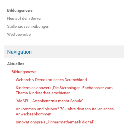
N
Bildungsnews
a
Neu auf dem Server
v
Stellenausschreibungen
i
Wettbewerbe
g
a
Navigation
t
i
Aktuelles
o
Bildungsnews
n
Webarchiv Demokratisches Deutschland
Kindermissionswerk ‚Die Sternsinger‘: Fachdossier zum
Thema Kinderarbeit erschienen
"AMSEL - Artenkenntnis macht Schule"
Ankommen und bleiben? 70 Jahre deutsch-italienisches
Anwerbeabkommen
Innovationspreis „Primarmathematik digital“