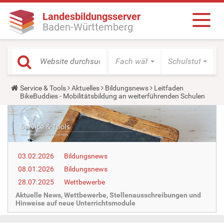
Landesbildungsserver
Baden-Württemberg
Fach wählen
Schulstufe wäh
Y
Service & Tools
Aktuelles
Bildungsnews
Leitfaden
o
BikeBuddies - Mobilitätsbildung an weiterführenden Schulen
u
a
r
e
h
e
r
03.02.2026
Bildungsnews
e
:
08.01.2026
Bildungsnews
28.07.2025
Wettbewerbe
Aktuelle News, Wettbewerbe, Stellenausschreibungen und
Hinweise auf neue Unterrichtsmodule