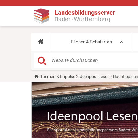
Landesbildungsserver
Baden-Württemberg
Fächer & Schularten
Y
Themen & Impulse
Ideenpool Lesen
Buchtipps un
o
u
a
r
e
h
e
r
e
: