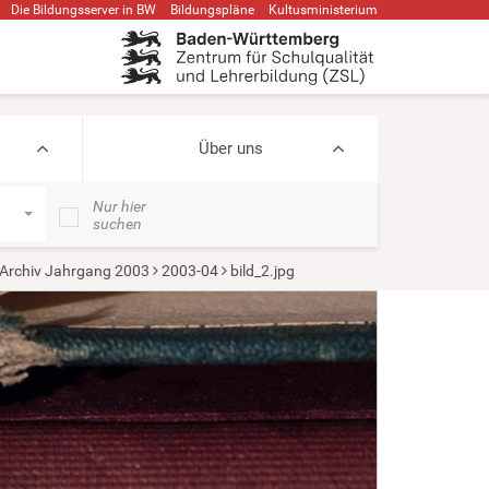
Die Bildungsserver in BW
Bildungspläne
Kultusministerium
Über uns
Nur hier
suchen
 Archiv Jahrgang 2003
2003-04
bild_2.jpg