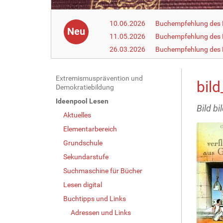
10.06.2026
Buchempfehlung des 
Neu
11.05.2026
Buchempfehlung des 
26.03.2026
Buchempfehlung des
N
Extremismusprävention und
bild
Demokratiebildung
a
Ideenpool Lesen
v
Bild bi
Aktuelles
i
g
Elementarbereich
a
Grundschule
t
Sekundarstufe
i
Suchmaschine für Bücher
o
Lesen digital
n
Buchtipps und Links
Adressen und Links