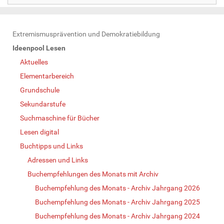
N
Extremismusprävention und Demokratiebildung
a
Ideenpool Lesen
v
Aktuelles
i
Elementarbereich
g
Grundschule
a
Sekundarstufe
t
Suchmaschine für Bücher
i
Lesen digital
o
Buchtipps und Links
n
Adressen und Links
Buchempfehlungen des Monats mit Archiv
Buchempfehlung des Monats - Archiv Jahrgang 2026
Buchempfehlung des Monats - Archiv Jahrgang 2025
Buchempfehlung des Monats - Archiv Jahrgang 2024