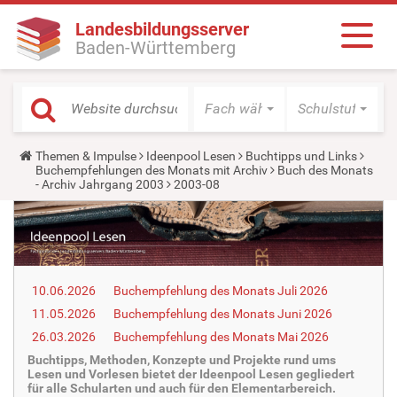
Landesbildungsserver
Baden-Württemberg
Fach wählen
Schulstufe wäh
Y
Themen & Impulse
Ideenpool Lesen
Buchtipps und Links
o
Buchempfehlungen des Monats mit Archiv
Buch des Monats
u
- Archiv Jahrgang 2003
2003-08
a
r
e
h
e
r
e
10.06.2026
Buchempfehlung des Monats Juli 2026
:
11.05.2026
Buchempfehlung des Monats Juni 2026
26.03.2026
Buchempfehlung des Monats Mai 2026
Buchtipps, Methoden, Konzepte und Projekte rund ums
Lesen und Vorlesen bietet der Ideenpool Lesen gegliedert
für alle Schularten und auch für den Elementarbereich.