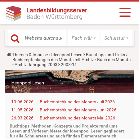
Landesbildungsserver
Baden-Württemberg
Fach wählen
Schulstufe wäh
Y
Themen & Impulse
Ideenpool Lesen
Buchtipps und Links
o
Buchempfehlungen des Monats mit Archiv
Buch des Monats
u
- Archiv Jahrgang 2003
2003-11
a
r
e
h
e
r
e
10.06.2026
Buchempfehlung des Monats Juli 2026
:
11.05.2026
Buchempfehlung des Monats Juni 2026
26.03.2026
Buchempfehlung des Monats Mai 2026
Buchtipps, Methoden, Konzepte und Projekte rund ums
Lesen und Vorlesen bietet der Ideenpool Lesen gegliedert
für alle Schularten und auch für den Elementarbereich.