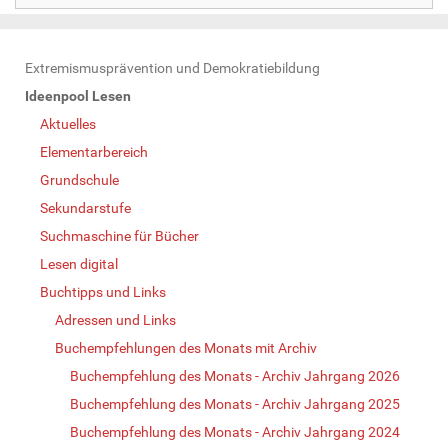
N
Extremismusprävention und Demokratiebildung
a
Ideenpool Lesen
v
Aktuelles
i
Elementarbereich
g
Grundschule
a
Sekundarstufe
t
Suchmaschine für Bücher
i
Lesen digital
o
Buchtipps und Links
n
Adressen und Links
Buchempfehlungen des Monats mit Archiv
Buchempfehlung des Monats - Archiv Jahrgang 2026
Buchempfehlung des Monats - Archiv Jahrgang 2025
Buchempfehlung des Monats - Archiv Jahrgang 2024