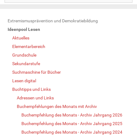
N
Extremismusprävention und Demokratiebildung
a
Ideenpool Lesen
v
Aktuelles
i
Elementarbereich
g
Grundschule
a
Sekundarstufe
t
Suchmaschine für Bücher
i
Lesen digital
o
Buchtipps und Links
n
Adressen und Links
Buchempfehlungen des Monats mit Archiv
Buchempfehlung des Monats - Archiv Jahrgang 2026
Buchempfehlung des Monats - Archiv Jahrgang 2025
Buchempfehlung des Monats - Archiv Jahrgang 2024