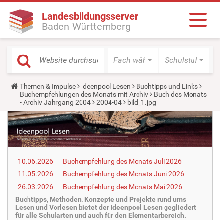
Landesbildungsserver
Baden-Württemberg
Fach wählen
Schulstufe wäh
Y
Themen & Impulse
Ideenpool Lesen
Buchtipps und Links
o
Buchempfehlungen des Monats mit Archiv
Buch des Monats
u
- Archiv Jahrgang 2004
2004-04
bild_1.jpg
a
r
e
h
e
r
e
10.06.2026
Buchempfehlung des Monats Juli 2026
:
11.05.2026
Buchempfehlung des Monats Juni 2026
26.03.2026
Buchempfehlung des Monats Mai 2026
Buchtipps, Methoden, Konzepte und Projekte rund ums
Lesen und Vorlesen bietet der Ideenpool Lesen gegliedert
für alle Schularten und auch für den Elementarbereich.