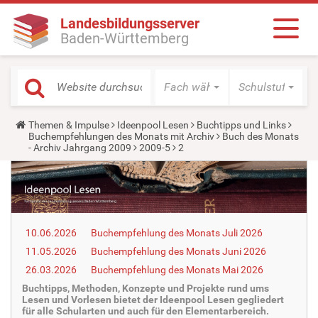
Landesbildungsserver
Baden-Württemberg
Fach wählen
Schulstufe wäh
Y
Themen & Impulse
Ideenpool Lesen
Buchtipps und Links
o
Buchempfehlungen des Monats mit Archiv
Buch des Monats
u
- Archiv Jahrgang 2009
2009-5
2
a
r
e
h
e
r
e
10.06.2026
Buchempfehlung des Monats Juli 2026
:
11.05.2026
Buchempfehlung des Monats Juni 2026
26.03.2026
Buchempfehlung des Monats Mai 2026
Buchtipps, Methoden, Konzepte und Projekte rund ums
Lesen und Vorlesen bietet der Ideenpool Lesen gegliedert
für alle Schularten und auch für den Elementarbereich.