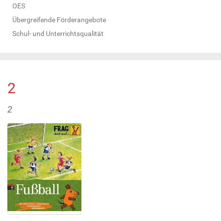
OES
Übergreifende Förderangebote
Schul- und Unterrichtsqualität
2
2
Z