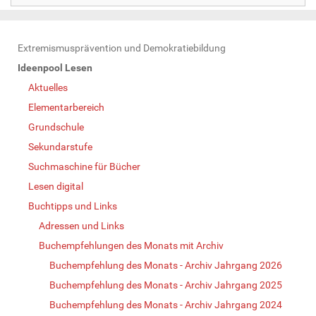
N
Extremismusprävention und Demokratiebildung
a
Ideenpool Lesen
v
Aktuelles
i
Elementarbereich
g
Grundschule
a
Sekundarstufe
t
Suchmaschine für Bücher
i
Lesen digital
o
Buchtipps und Links
n
Adressen und Links
Buchempfehlungen des Monats mit Archiv
Buchempfehlung des Monats - Archiv Jahrgang 2026
Buchempfehlung des Monats - Archiv Jahrgang 2025
Buchempfehlung des Monats - Archiv Jahrgang 2024