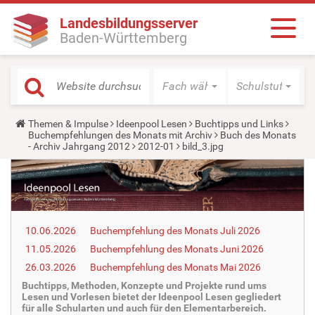
Landesbildungsserver
Baden-Württemberg
Fach wählen
Schulstufe wäh
Y
Themen & Impulse
Ideenpool Lesen
Buchtipps und Links
o
Buchempfehlungen des Monats mit Archiv
Buch des Monats
u
- Archiv Jahrgang 2012
2012-01
bild_3.jpg
a
r
e
h
e
r
e
10.06.2026
Buchempfehlung des Monats Juli 2026
:
11.05.2026
Buchempfehlung des Monats Juni 2026
26.03.2026
Buchempfehlung des Monats Mai 2026
Buchtipps, Methoden, Konzepte und Projekte rund ums
Lesen und Vorlesen bietet der Ideenpool Lesen gegliedert
für alle Schularten und auch für den Elementarbereich.