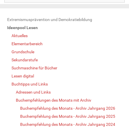
N
Extremismusprävention und Demokratiebildung
a
Ideenpool Lesen
v
Aktuelles
i
Elementarbereich
g
Grundschule
a
Sekundarstufe
t
Suchmaschine für Bücher
i
Lesen digital
o
Buchtipps und Links
n
Adressen und Links
Buchempfehlungen des Monats mit Archiv
Buchempfehlung des Monats - Archiv Jahrgang 2026
Buchempfehlung des Monats - Archiv Jahrgang 2025
Buchempfehlung des Monats - Archiv Jahrgang 2024