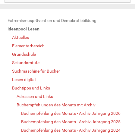
N
Extremismusprävention und Demokratiebildung
a
Ideenpool Lesen
v
Aktuelles
i
Elementarbereich
g
Grundschule
a
Sekundarstufe
t
Suchmaschine für Bücher
i
Lesen digital
o
Buchtipps und Links
n
Adressen und Links
Buchempfehlungen des Monats mit Archiv
Buchempfehlung des Monats - Archiv Jahrgang 2026
Buchempfehlung des Monats - Archiv Jahrgang 2025
Buchempfehlung des Monats - Archiv Jahrgang 2024