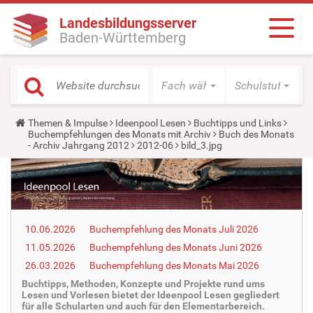
Landesbildungsserver
Baden-Württemberg
Fach wählen
Schulstufe wäh
Y
Themen & Impulse
Ideenpool Lesen
Buchtipps und Links
o
Buchempfehlungen des Monats mit Archiv
Buch des Monats
u
- Archiv Jahrgang 2012
2012-06
bild_3.jpg
a
r
e
h
e
r
e
10.06.2026
Buchempfehlung des Monats Juli 2026
:
11.05.2026
Buchempfehlung des Monats Juni 2026
26.03.2026
Buchempfehlung des Monats Mai 2026
Buchtipps, Methoden, Konzepte und Projekte rund ums
Lesen und Vorlesen bietet der Ideenpool Lesen gegliedert
für alle Schularten und auch für den Elementarbereich.