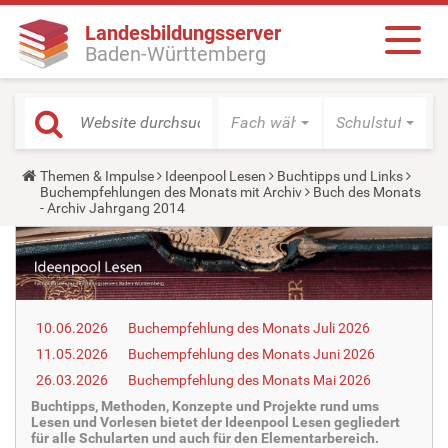
Landesbildungsserver
Baden-Württemberg
Fach wählen
Schulstufe wäh
Y
Themen & Impulse
Ideenpool Lesen
Buchtipps und Links
o
Buchempfehlungen des Monats mit Archiv
Buch des Monats
u
- Archiv Jahrgang 2014
a
r
e
h
e
r
e
10.06.2026
Buchempfehlung des Monats Juli 2026
:
11.05.2026
Buchempfehlung des Monats Juni 2026
26.03.2026
Buchempfehlung des Monats Mai 2026
Buchtipps, Methoden, Konzepte und Projekte rund ums
Lesen und Vorlesen bietet der Ideenpool Lesen gegliedert
für alle Schularten und auch für den Elementarbereich.