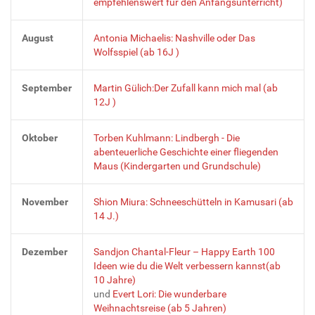
empfehlenswert für den Anfangsunterricht)
August
Antonia Michaelis: Nashville oder Das
Wolfsspiel (ab 16J )
September
Martin Gülich:Der Zufall kann mich mal (ab
12J )
Oktober
Torben Kuhlmann: Lindbergh - Die
abenteuerliche Geschichte einer fliegenden
Maus (Kindergarten und Grundschule)
November
Shion Miura: Schneeschütteln in Kamusari (ab
14 J.)
Dezember
Sandjon Chantal-Fleur – Happy Earth 100
Ideen wie du die Welt verbessern kannst(ab
10 Jahre)
und
Evert Lori: Die wunderbare
Weihnachtsreise (ab 5 Jahren)