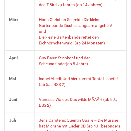
den T-Bird zu fahren (ab 14 Jahren)
März
Hans-Christian Schmidt: Die kleine
Gartenbande lässt es langsam angehen!
und
Die kleine Gartenbande rettet den
Eichhörnchenwald! (ab 24 Monaten)
April
Guy Bass: Stichkopf und der
Scheusalfinder(ab 8 Jahre)
Mai
Isabel Abedi: Und hier kommt Tante Lisbeth!
(ab 5J.; BSS 2)
Juni
Vanessa Walder: Das wilde MÄÄÄH (ab 8J.;
BSS 2)
Juli
Jens Carstens: Quentin Qualle – Die Muräne
hat Migräne mit Lieder CD (ab 4J - besonders