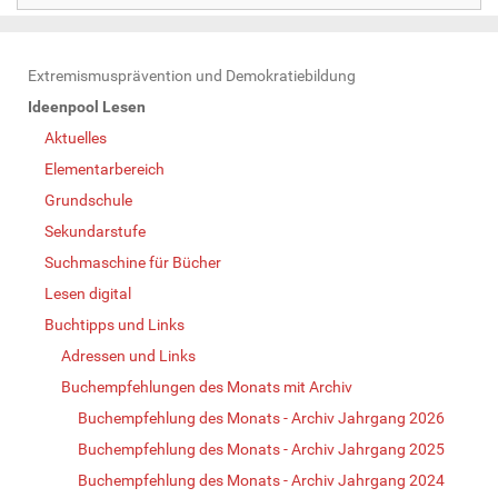
N
Extremismusprävention und Demokratiebildung
a
Ideenpool Lesen
v
Aktuelles
i
Elementarbereich
g
Grundschule
a
Sekundarstufe
t
Suchmaschine für Bücher
i
Lesen digital
o
Buchtipps und Links
n
Adressen und Links
Buchempfehlungen des Monats mit Archiv
Buchempfehlung des Monats - Archiv Jahrgang 2026
Buchempfehlung des Monats - Archiv Jahrgang 2025
Buchempfehlung des Monats - Archiv Jahrgang 2024