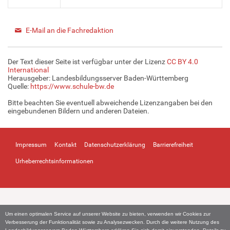
E-Mail an die Fachredaktion
Der Text dieser Seite ist verfügbar unter der Lizenz
CC BY 4.0
International
Herausgeber: Landesbildungsserver Baden-Württemberg
Quelle:
https://www.schule-bw.de
Bitte beachten Sie eventuell abweichende Lizenzangaben bei den
eingebundenen Bildern und anderen Dateien.
Impressum
Kontakt
Datenschutzerklärung
Barrierefreiheit
Urheberrechtsinformationen
Um einen optimalen Service auf unserer Website zu bieten, verwenden wir Cookies zur
Verbesserung der Funktionalität sowie zu Analysezwecken. Durch die weitere Nutzung des