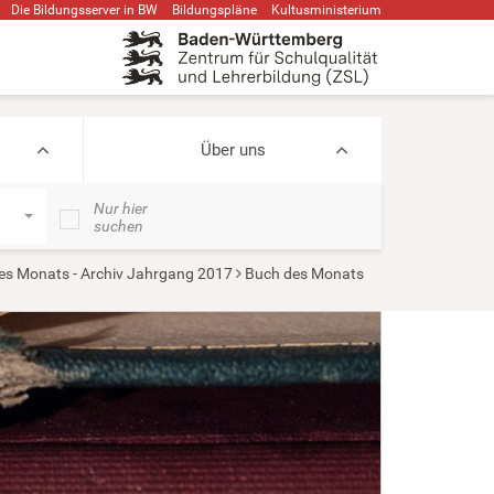
Die Bildungsserver in BW
Bildungspläne
Kultusministerium
Über uns
Nur hier
suchen
s Monats - Archiv Jahrgang 2017
Buch des Monats