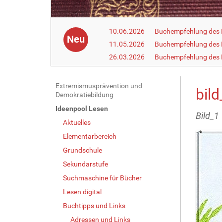
10.06.2026
Buchempfehlung des 
Neu
11.05.2026
Buchempfehlung des 
26.03.2026
Buchempfehlung des
N
Extremismusprävention und
bild
Demokratiebildung
a
Ideenpool Lesen
v
Bild_1
Aktuelles
i
g
Elementarbereich
a
Grundschule
t
Sekundarstufe
i
Suchmaschine für Bücher
o
Lesen digital
n
Buchtipps und Links
Adressen und Links