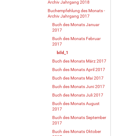
Archiv Jahrgang 2018
d
Buchempfehlung des Monats -
i
Archiv Jahrgang 2017
n
v
Buch des Monats Januar
2017
o
l
Buch des Monats Februar
l
2017
e
bild_1
r
G
Buch des Monats März 2017
r
Buch des Monats April 2017
ö
Buch des Monats Mai 2017
ß
e
Buch des Monats Juni 2017
…
Buch des Monats Juli 2017
Buch des Monats August
2017
Buch des Monats September
2017
Buch des Monats Oktober