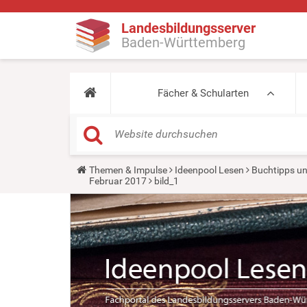
Landesbildungsserver
Baden-Württemberg
Fächer & Schularten
Y
Themen & Impulse
Ideenpool Lesen
Buchtipps un
o
Februar 2017
bild_1
u
a
r
e
h
e
r
e
: