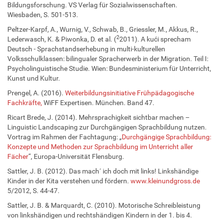
Bildungsforschung. VS Verlag für Sozialwissenschaften.
Wiesbaden, S. 501-513.
Peltzer-Karpf, A., Wurnig, V., Schwab, B., Griessler, M., Akkus, R.,
2
Lederwasch, K. & Piwonka, D. et al. (
2011). A kući sprecham
Deutsch - Sprachstandserhebung in multi-kulturellen
Volksschulklassen: bilingualer Spracherwerb in der Migration. Teil I:
Psycholinguistische Studie. Wien: Bundesministerium für Unterricht,
Kunst und Kultur.
Prengel, A. (2016).
Weiterbildungsinitiative Frühpädagogische
Fachkräfte,
WiFF Expertisen. München. Band 47.
Ricart Brede, J. (2014). Mehrsprachigkeit sichtbar machen –
Linguistic Landscaping zur Durchgängigen Sprachbildung nutzen.
Vortrag im Rahmen der Fachtagung: „
Durchgängige Sprachbildung:
Konzepte und Methoden zur Sprachbildung im Unterricht aller
Fächer
“, Europa-Universität Flensburg.
Sattler, J. B. (2012). Das mach´ ich doch mit links! Linkshändige
Kinder in der Kita verstehen und fördern.
www.kleinundgross.de
5/2012, S. 44-47.
Sattler, J. B. & Marquardt, C. (2010). Motorische Schreibleistung
von linkshändigen und rechtshändigen Kindern in der 1. bis 4.