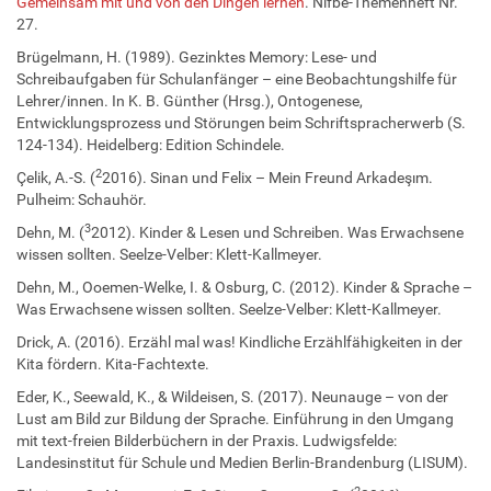
Gemeinsam mit und von den Dingen lernen
. Nifbe-Themenheft Nr.
27.
Brügelmann, H. (1989). Gezinktes Memory: Lese- und
Schreibaufgaben für Schulanfänger – eine Beobachtungshilfe für
Lehrer/innen. In K. B. Günther (Hrsg.), Ontogenese,
Entwicklungsprozess und Störungen beim Schriftspracherwerb (S.
124-134). Heidelberg: Edition Schindele.
2
Çelik, A.-S. (
2016). Sinan und Felix – Mein Freund Arkadeşım.
Pulheim: Schauhör.
3
Dehn, M. (
2012). Kinder & Lesen und Schreiben. Was Erwachsene
wissen sollten. Seelze-Velber: Klett-Kallmeyer.
Dehn, M., Ooemen-Welke, I. & Osburg, C. (2012). Kinder & Sprache –
Was Erwachsene wissen sollten. Seelze-Velber: Klett-Kallmeyer.
Drick, A. (2016). Erzähl mal was! Kindliche Erzählfähigkeiten in der
Kita fördern. Kita-Fachtexte.
Eder, K., Seewald, K., & Wildeisen, S. (2017). Neunauge – von der
Lust am Bild zur Bildung der Sprache. Einführung in den Umgang
mit text-freien Bilderbüchern in der Praxis. Ludwigsfelde:
Landesinstitut für Schule und Medien Berlin-Brandenburg (LISUM).