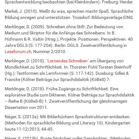
Sprachentwicklung beobachten (bei Kleinkindern). Freiburg: Herder.
Merkel, J. (2010). Weißt du was, sprechen macht Spaß. Sprachliche
Bildung anregen und unterstützen. Troisdorf: Bildungsverlage EINS.
Merklinger, D. (2009). Schreiben ohne Stift: Zur Bedeutung von
Medium und Skriptor für die Anfänge des Schreibens. In B.
Hofmann & R. Valtin (Hrsg.), Projekte. Positionen. Perspektiven. 40
Jahre DGLS (S. 177-204). Berlin: DGLS. Zweitveröffentlichung in
Leseforum.ch,
Nummer 2/2010.
Merklinger, D. (2010). ´
Lernendes Schreiben
´ am Übergang von
Mündlichkeit zu Schriftlichkeit. In: Thorsten Pohl/Torsten Steinhoff
(Hg.): Textformen als Lernformen (S. 117-142). Duisburg: Gilles &
Francke (Kölner Beiträge zur Sprachdidaktik (KöBeS) 7.
Merklinger, D. (2018). Frühe Zugänge zu Schriftlichkeit. Eine
explorative Studie zum Diktieren. Kölner Beiträge zur Sprachdidaktik
– Reihe B (KöBeS-B) 1. Zweitveröffentlichung der gleichnamigen
Dissertation von 2011.
Näger, S. (2013a): Mit Bilderbüchern Sprachstrukturen entdecken.
(Methoden für sprachliche Bildung und Literacy 10). Kindergarten
heute 11-12/2013, 44-45.
Näger, S. (2013b). Bunte Säckchen voller Geschichten. (Methoden