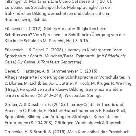
2
Filtzinger, O., Montanari, E. & Cicero Catanese, G. (
2016).
Europäisches Sprachenportfolio. Mehrsprachigkeit in der
frühkindlichen Bildung wertschätzen und dokumentieren.
Braunschweig: Schubi.
Füssenich, I. (2012). Gibt es Vorläuferfähigkeiten beim
Schrifterwerb? Vom Sprechen zur Schrift beim Übergang von der
Kita in die Schule. In MitSprache, Heft 3, 5-16.
Füssenich, I. & Geisel, C. (2008). Literacy im Kindergarten. Vom
Sprechen zur Schrift. München/Basel: Reinhardt. [
mit Bilderbuch:
Geisel, C./ Geisel, J: Toni feiert Geburtstag
].
Geyer, S., Hartinger, A. & Kammermeyer, G. (2015).
Alltagsintegrierte Förderung der Schriftsprache im Vorschulalter. In
D. Blömer, M. Lichtblau, A.-K. Jüttner, K. Koch, M. Krüger, R. Werning
(Hrsg.), Perspektiven auf inklusive Bildung. Gemeinsam anders
lehren und lernen (S. 243–248). Wiesbaden: Springer.
Großer, A. & Däschlein, E. (2013). Literacy-Center in Theorie und
Praxis. In C. Kieferle, E. Reichert-Garschhammer & F. Becker-Stoll,
Sprachliche Bildung von Anfang an. Strategien, Konzepte und
Erfahrungen (S. 204-208). Göttingen: Vandenhoeck & Ruprecht.
Gruschka, H. & Brandt, S. (2015). Mein Kamishibai, das Praxisbuch