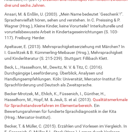
drei und sechs Jahren.
Ansari, M. & Enßlin, U. (2003). „Mein Name bedeutet `Geschenk`!“.
Sprachenvielfalt hören, sehen und verstehen. In C. Preissing & P.
Wagner (Hrsg.), Kleine Kinder, keine Vorurteile? Interkulturelle und
vorurteilsbewusste Arbeit in Kindertageseinrichtungen (S. 103-
117). Freiburg: Herder.
Apeltauer, E. (2013). Mehrsprachigkeitserziehung mit Märchen? In
I. Gawlitzek & B. Kümmerling-Meibauer (Hrsg.), Mehrsprachigkeit
und Kinderliteratur (S. 215-239). Stuttgart: Fillibach Klett.
Beck, L., Hasselhorn, M., Dewitz, N. V. & Titz, C. (2016).
Durchgängige Leseförderung. Überblick, Analysen und
Handlungsempfehlungen. Köln: Universität, Mercator-Institut für
Sprachförderung und Deutsch als Zweitsprache.
Becker-Mrotzek, M., Ehlich, K., Füssenich, I., Günther, H.,
Hasselhorn, M., Hopf, M. & Jeuk, S. et al. (2013).
Qualitätsmerkmale
für Sprachstandsverfahren im Elementarbereich
. Ein
Bewertungsrahmen für fundierte Sprachdiagnostik in der Kita
(Hrsg.: Mercator-Institut).
Becker, T. & Müller, C. (2015). Erzählen und Vorlesen im Vergleich. In
E. Gressnich, C. Müller & L. Stark (Hrsg.), Lernen durch Vorlesen.