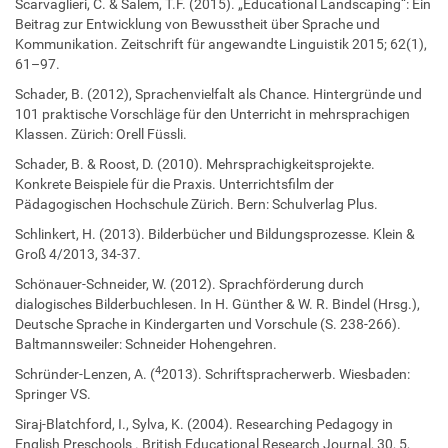
Scarvaglieri, C. & Salem, T.F. (2015). „Educational Landscaping“: Ein
Beitrag zur Entwicklung von Bewusstheit über Sprache und
Kommunikation. Zeitschrift für angewandte Linguistik 2015; 62(1),
61–97.
Schader, B. (2012), Sprachenvielfalt als Chance. Hintergründe und
101 praktische Vorschläge für den Unterricht in mehrsprachigen
Klassen. Zürich: Orell Füssli.
Schader, B. & Roost, D. (2010). Mehrsprachigkeitsprojekte.
Konkrete Beispiele für die Praxis. Unterrichtsfilm der
Pädagogischen Hochschule Zürich. Bern: Schulverlag Plus.
Schlinkert, H. (2013). Bilderbücher und Bildungsprozesse. Klein &
Groß 4/2013, 34-37.
Schönauer-Schneider, W. (2012). Sprachförderung durch
dialogisches Bilderbuchlesen. In H. Günther & W. R. Bindel (Hrsg.),
Deutsche Sprache in Kindergarten und Vorschule (S. 238-266).
Baltmannsweiler: Schneider Hohengehren.
4
Schründer-Lenzen, A. (
2013). Schriftspracherwerb. Wiesbaden:
Springer VS.
Siraj-Blatchford, I., Sylva, K. (2004). Researching Pedagogy in
English Preschools . British Educational Research Journal, 30, 5,