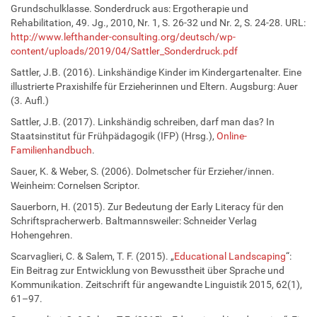
Grundschulklasse. Sonderdruck aus: Ergotherapie und
Rehabilitation, 49. Jg., 2010, Nr. 1, S. 26-32 und Nr. 2, S. 24-28. URL:
http://www.lefthander-consulting.org/deutsch/wp-
content/uploads/2019/04/Sattler_Sonderdruck.pdf
Sattler, J.B. (2016). Linkshändige Kinder im Kindergartenalter. Eine
illustrierte Praxishilfe für Erzieherinnen und Eltern. Augsburg: Auer
(3. Aufl.)
Sattler, J.B. (2017). Linkshändig schreiben, darf man das? In
Staatsinstitut für Frühpädagogik (IFP) (Hrsg.),
Online-
Familienhandbuch
.
Sauer, K. & Weber, S. (2006). Dolmetscher für Erzieher/innen.
Weinheim: Cornelsen Scriptor.
Sauerborn, H. (2015). Zur Bedeutung der Early Literacy für den
Schriftspracherwerb. Baltmannsweiler: Schneider Verlag
Hohengehren.
Scarvaglieri, C. & Salem, T. F. (2015). „
Educational Landscaping
“:
Ein Beitrag zur Entwicklung von Bewusstheit über Sprache und
Kommunikation. Zeitschrift für angewandte Linguistik 2015, 62(1),
61–97.