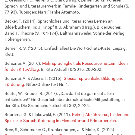
Sprach- und Literaturerwerb in Familie, Kindergarten und Schule (S.
77-93). Tübingen: Narr Franke Attempto.
Becker, T. (2014). Sprachliches und literarisches Lernen an
Bilderbüchern. In: J. Knopf & U. Abraham (Hrsg.), BilderBücher.
Band 1. Theorie (S. 164-174). Baltmannsweiler: Schneider Verlag
Hohengehren.
6
Berner, R. S. (
2015). Einfach alles! Die Wort-Schatz-Kiste. Leipzig:
Klett.
Bereznai, A. (2016).
Mehrsprachigkeit als Ressource nutzen. Ideen
für den KiTa-Alltag
. In Kita Aktuell 10/2016, 200-202.
Bereznai, A. & Albers, T. (2016).
Glossar sprachliche Bildung und
Förderung
. Nifbe-Online-Text Nr. 4.
Beutel, W., Knauer, R. (2017). „Das darfst du gar nicht allein
entscheiden!“ Ein Gespräch über demokratische Mitgestaltung in
der Kita. Die Grundschulzeitschrift 302, 22-24.
Boorsma, G. & Lipkowski, E. (2011).
Reime, Abzählverse, Lieder und
Spiele zur Sprachförderung im Elementar-und Primarbereich
.
Bree, S., Schomaker C., Krankenhagen, J. & Mohr, K. (2015).