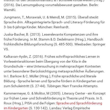
(2016). Die Lernumgebung vorurteilsbewusst gestalten. Berlin:
WamiKi.
Jungmann, T., Morawiak, U. & Meindl, M. (2015). Überall steckt
Sprache drin. Alltagsintegrierte Sprach- und Literacy-Förderung für
3- bis 6-jährige Kinder. München: Reinhardt.
Juska-Bacher, B. (2013). Leserelevante Kompetenzen und ihre
frühe Förderung. In M. Stamm & D. Dedelmann (Hrsg.), Handbuch
frühkindliche Bildungsforschung (S. 485-500). Wiesbaden: Springer
VS.
Kalkavan-Aydin, Z. (2016). Frühes schriftsprachliches Lernen in
Vorleseinteraktionen beim Übergang von der Kita in die
Grundschule – eine Untersuchung in mehrsprachigen Kontexten
unter besonderer Berücksichtigung metasprachlicher Äußerungen.
In I. Barkow & C. Müller (Hrsg.), Frühe sprachliche und literale
Bildung - Sprache lernen und Sprache fördern in Kindergarten und
zum Schuleintritt (S. 27-44). Tübingen: Narr Francke Attempto.
Kammermeyer, G. & Molitor, M (2005). Literacy Center - ein Konzept
zur frühen Lese- und Schreibförderung in Theorie und Praxis. In S.
Roux (Hrsg.), PISA und die Folgen:
Sprache und Sprachförderung
im Kindergarten
(S. 130-142). Landau: Verlag Empirische