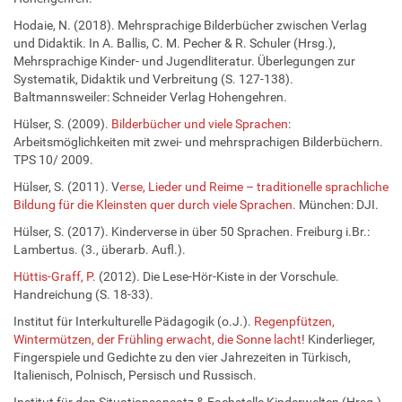
Hodaie, N. (2018). Mehrsprachige Bilderbücher zwischen Verlag
und Didaktik. In A. Ballis, C. M. Pecher & R. Schuler (Hrsg.),
Mehrsprachige Kinder- und Jugendliteratur. Überlegungen zur
Systematik, Didaktik und Verbreitung (S. 127-138).
Baltmannsweiler: Schneider Verlag Hohengehren.
Hülser, S. (2009).
Bilderbücher und viele Sprachen
:
Arbeitsmöglichkeiten mit zwei- und mehrsprachigen Bilderbüchern.
TPS 10/ 2009.
Hülser, S. (2011). V
erse, Lieder und Reime – traditionelle sprachliche
Bildung für die Kleinsten quer durch viele Sprachen.
München: DJI.
Hülser, S. (2017). Kinderverse in über 50 Sprachen. Freiburg i.Br.:
Lambertus. (3., überarb. Aufl.).
Hüttis-Graff, P.
(2012). Die Lese-Hör-Kiste in der Vorschule.
Handreichung (S. 18-33).
Institut für Interkulturelle Pädagogik (o.J.).
Regenpfützen,
Wintermützen, der Frühling erwacht, die Sonne lacht
! Kinderlieger,
Fingerspiele und Gedichte zu den vier Jahrezeiten in Türkisch,
Italienisch, Polnisch, Persisch und Russisch.
Institut für den Situationsansatz & Fachstelle Kinderwelten (Hrsg.)