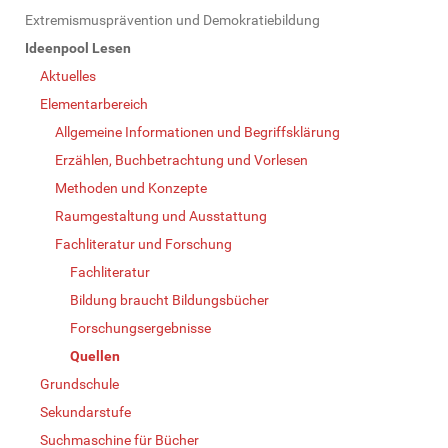
N
Extremismusprävention und Demokratiebildung
a
Ideenpool Lesen
v
Aktuelles
i
Elementarbereich
g
Allgemeine Informationen und Begriffsklärung
a
Erzählen, Buchbetrachtung und Vorlesen
t
Methoden und Konzepte
i
Raumgestaltung und Ausstattung
o
Fachliteratur und Forschung
n
Fachliteratur
Bildung braucht Bildungsbücher
Forschungsergebnisse
Quellen
Grundschule
Sekundarstufe
Suchmaschine für Bücher