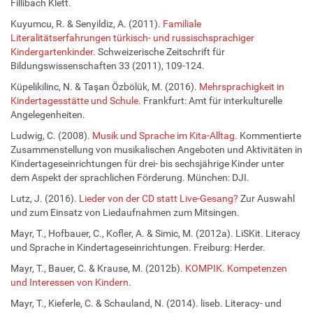
Fillibach Klett.
Kuyumcu, R. & Senyildiz, A. (2011).
Familiale
Literalitätserfahrungen türkisch- und russischsprachiger
Kindergartenkinder.
Schweizerische Zeitschrift für
Bildungswissenschaften 33 (2011), 109-124.
Küpelikilinc, N. & Taşan Özbölük, M. (2016).
Mehrsprachigkeit in
Kindertagesstätte und Schule
. Frankfurt: Amt für interkulturelle
Angelegenheiten.
Ludwig, C. (2008).
Musik und Sprache im Kita-Alltag.
Kommentierte
Zusammenstellung von musikalischen Angeboten und Aktivitäten in
Kindertageseinrichtungen für drei- bis sechsjährige Kinder unter
dem Aspekt der sprachlichen Förderung. München: DJI.
Lutz, J. (2016).
Lieder von der CD statt Live-Gesang?
Zur Auswahl
und zum Einsatz von Liedaufnahmen zum Mitsingen.
Mayr, T., Hofbauer, C., Kofler, A. & Simic, M. (2012a). LiSKit. Literacy
und Sprache in Kindertageseinrichtungen. Freiburg: Herder.
Mayr, T., Bauer, C. & Krause, M. (2012b).
KOMPIK. Kompetenzen
und Interessen von Kindern
.
Mayr, T., Kieferle, C. & Schauland, N. (2014). liseb. Literacy- und