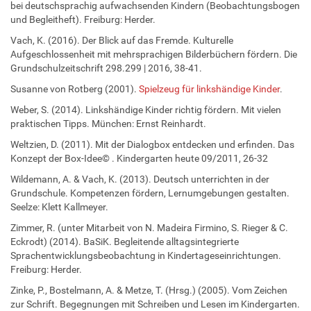
bei deutschsprachig aufwachsenden Kindern (Beobachtungsbogen
und Begleitheft). Freiburg: Herder.
Vach, K. (2016). Der Blick auf das Fremde. Kulturelle
Aufgeschlossenheit mit mehrsprachigen Bilderbüchern fördern. Die
Grundschulzeitschrift 298.299 | 2016, 38-41.
Susanne von Rotberg (2001).
Spielzeug für linkshändige Kinder
.
Weber, S. (2014). Linkshändige Kinder richtig fördern. Mit vielen
praktischen Tipps. München: Ernst Reinhardt.
Weltzien, D. (2011). Mit der Dialogbox entdecken und erfinden. Das
Konzept der Box-Idee© . Kindergarten heute 09/2011, 26-32
Wildemann, A. & Vach, K. (2013). Deutsch unterrichten in der
Grundschule. Kompetenzen fördern, Lernumgebungen gestalten.
Seelze: Klett Kallmeyer.
Zimmer, R. (unter Mitarbeit von N. Madeira Firmino, S. Rieger & C.
Eckrodt) (2014). BaSiK. Begleitende alltagsintegrierte
Sprachentwicklungsbeobachtung in Kindertageseinrichtungen.
Freiburg: Herder.
Zinke, P., Bostelmann, A. & Metze, T. (Hrsg.) (2005). Vom Zeichen
zur Schrift. Begegnungen mit Schreiben und Lesen im Kindergarten.