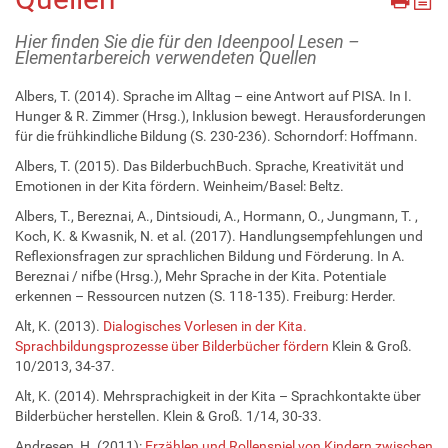
Hier finden Sie die für den Ideenpool Lesen –
Elementarbereich verwendeten Quellen
Albers, T. (2014). Sprache im Alltag – eine Antwort auf PISA. In I.
Hunger & R. Zimmer (Hrsg.), Inklusion bewegt. Herausforderungen
für die frühkindliche Bildung (S. 230-236). Schorndorf: Hoffmann.
Albers, T. (2015). Das BilderbuchBuch. Sprache, Kreativität und
Emotionen in der Kita fördern. Weinheim/Basel: Beltz.
Albers, T., Bereznai, A., Dintsioudi, A., Hormann, O., Jungmann, T. ,
Koch, K. & Kwasnik, N. et al. (2017). Handlungsempfehlungen und
Reflexionsfragen zur sprachlichen Bildung und Förderung. In A.
Bereznai / nifbe (Hrsg.), Mehr Sprache in der Kita. Potentiale
erkennen – Ressourcen nutzen (S. 118-135). Freiburg: Herder.
Alt, K. (2013).
Dialogisches Vorlesen in der Kita.
Sprachbildungsprozesse über Bilderbücher fördern
Klein & Groß.
10/2013, 34-37.
Alt, K. (2014). Mehrsprachigkeit in der Kita – Sprachkontakte über
Bilderbücher herstellen. Klein & Groß. 1/14, 30-33.
Andresen, H. (2011):
Erzählen und Rollenspiel von Kindern zwischen