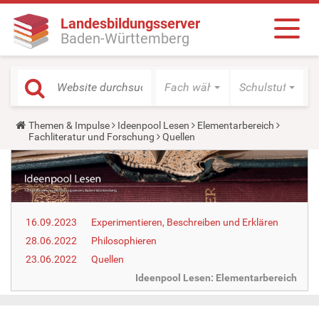
Landesbildungsserver
Baden-Württemberg
Fach wählen
Schulstufe wäh
Y
Themen & Impulse
Ideenpool Lesen
Elementarbereich
o
Fachliteratur und Forschung
Quellen
u
a
r
e
h
e
r
16.09.2023
Experimentieren, Beschreiben und Erklären
e
:
28.06.2022
Philosophieren
23.06.2022
Quellen
Ideenpool Lesen: Elementarbereich