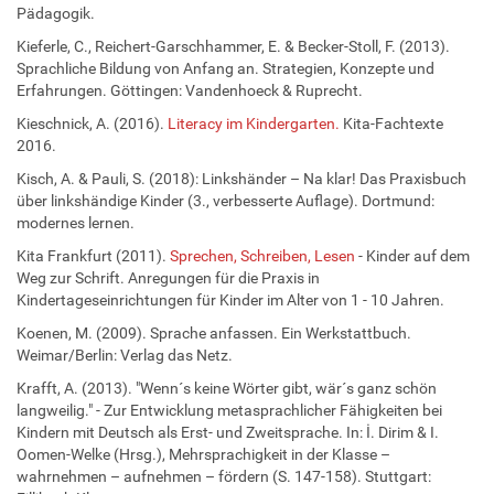
Pädagogik.
Kieferle, C., Reichert-Garschhammer, E. & Becker-Stoll, F. (2013).
Sprachliche Bildung von Anfang an. Strategien, Konzepte und
Erfahrungen. Göttingen: Vandenhoeck & Ruprecht.
Kieschnick, A. (2016).
Literacy im Kindergarten.
Kita-Fachtexte
2016.
Kisch, A. & Pauli, S. (2018): Linkshänder – Na klar! Das Praxisbuch
über linkshändige Kinder (3., verbesserte Auflage). Dortmund:
modernes lernen.
Kita Frankfurt (2011).
Sprechen, Schreiben, Lesen
- Kinder auf dem
Weg zur Schrift. Anregungen für die Praxis in
Kindertageseinrichtungen für Kinder im Alter von 1 - 10 Jahren.
Koenen, M. (2009). Sprache anfassen. Ein Werkstattbuch.
Weimar/Berlin: Verlag das Netz.
Krafft, A. (2013). "Wenn´s keine Wörter gibt, wär´s ganz schön
langweilig." - Zur Entwicklung metasprachlicher Fähigkeiten bei
Kindern mit Deutsch als Erst- und Zweitsprache. In: İ. Dirim & I.
Oomen-Welke (Hrsg.), Mehrsprachigkeit in der Klasse –
wahrnehmen – aufnehmen – fördern (S. 147-158). Stuttgart: