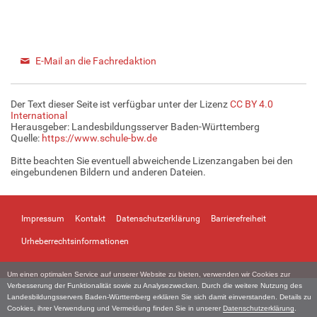
E-Mail an die Fachredaktion
Der Text dieser Seite ist verfügbar unter der Lizenz
CC BY 4.0
International
Herausgeber: Landesbildungsserver Baden-Württemberg
Quelle:
https://www.schule-bw.de
Bitte beachten Sie eventuell abweichende Lizenzangaben bei den
eingebundenen Bildern und anderen Dateien.
Impressum
Kontakt
Datenschutzerklärung
Barrierefreiheit
Urheberrechtsinformationen
Um einen optimalen Service auf unserer Website zu bieten, verwenden wir Cookies zur
Verbesserung der Funktionalität sowie zu Analysezwecken. Durch die weitere Nutzung des
Landesbildungsservers Baden-Württemberg erklären Sie sich damit einverstanden. Details zu
Cookies, ihrer Verwendung und Vermeidung finden Sie in unserer
Datenschutzerklärung
.