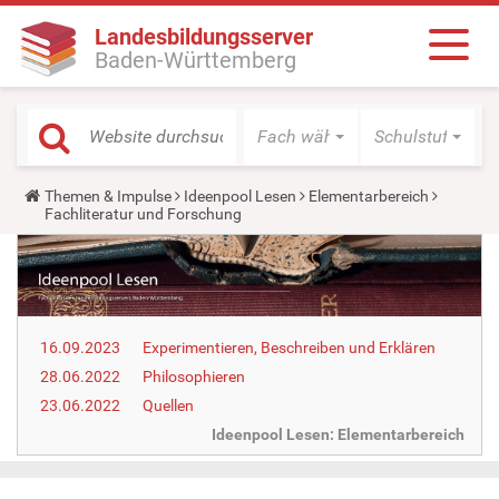
Landesbildungsserver
Baden-Württemberg
Fach wählen
Schulstufe wäh
Y
Themen & Impulse
Ideenpool Lesen
Elementarbereich
o
Fachliteratur und Forschung
u
a
r
e
h
e
r
16.09.2023
Experimentieren, Beschreiben und Erklären
e
:
28.06.2022
Philosophieren
23.06.2022
Quellen
Ideenpool Lesen: Elementarbereich