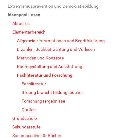
N
Extremismusprävention und Demokratiebildung
a
Ideenpool Lesen
v
Aktuelles
i
Elementarbereich
g
Allgemeine Informationen und Begriffsklärung
a
Erzählen, Buchbetrachtung und Vorlesen
t
Methoden und Konzepte
i
Raumgestaltung und Ausstattung
o
Fachliteratur und Forschung
n
Fachliteratur
Bildung braucht Bildungsbücher
Forschungsergebnisse
Quellen
Grundschule
Sekundarstufe
Suchmaschine für Bücher