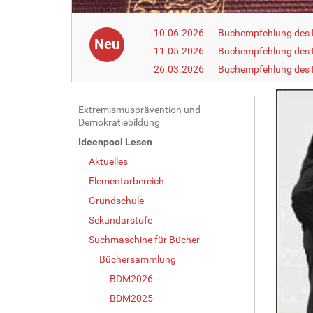
10.06.2026
Buchempfehlung des 
Neu
11.05.2026
Buchempfehlung des 
26.03.2026
Buchempfehlung des
N
Extremismusprävention und
Demokratiebildung
a
Ideenpool Lesen
v
Aktuelles
i
g
Elementarbereich
a
Grundschule
t
Sekundarstufe
i
Suchmaschine für Bücher
o
Büchersammlung
n
BDM2026
BDM2025