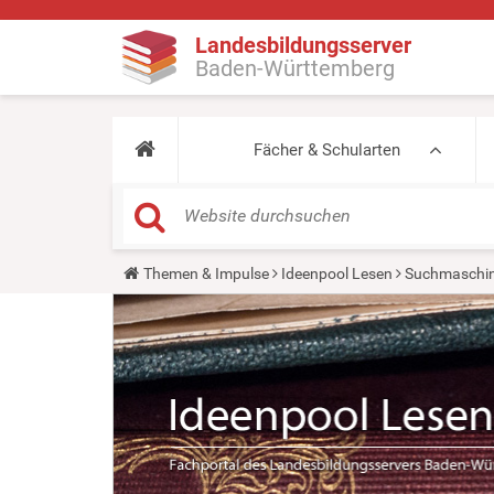
Landesbildungsserver
Baden-Württemberg
Fächer & Schularten
Y
Themen & Impulse
Ideenpool Lesen
Suchmaschin
o
u
a
r
e
h
e
r
e
: