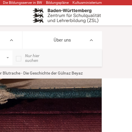
Die Bildungsserver in BW
Bildungspläne
Kultusministerium
Über uns
Nur hier
suchen
r Blutrache - Die Geschichte der Gülnaz Beyaz