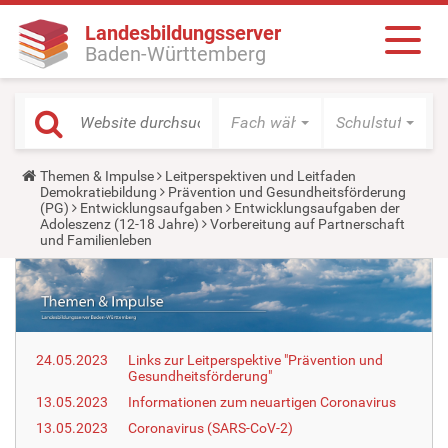
Landesbildungsserver
Baden-Württemberg
Fach wählen
Schulstufe wäh
Y
Themen & Impulse
Leitperspektiven und Leitfaden
o
Demokratiebildung
Prävention und Gesundheitsförderung
u
(PG)
Entwicklungsaufgaben
Entwicklungsaufgaben der
a
Adoleszenz (12-18 Jahre)
Vorbereitung auf Partnerschaft
r
und Familienleben
e
h
e
r
e
:
24.05.2023
Links zur Leitperspektive "Prävention und
Gesundheitsförderung"
13.05.2023
Informationen zum neuartigen Coronavirus
13.05.2023
Coronavirus (SARS-CoV-2)