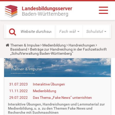
Landesbildungsserver
Baden-Württemberg
Fach wählen
Schulstufe wäh
Y
Themen & Impulse
Medienbildung
Handreichungen
o
Basisband
Beiträge zur Handreichung in der Fachzeitschrift
u
„SchulVerwaltung Baden-Württemberg“
a
r
e
h
e
r
e
31.07.2023
Interaktive Übungen
:
11.11.2022
Medienbildung
29.07.2022
Das Thema „Fake News“ unterrichten
Interaktive Übungen, Handreichungen und Lernmaterial zur
Medienbildung, u. a. zu den Themen Fake News und
Recherche mit Suchmaschinen