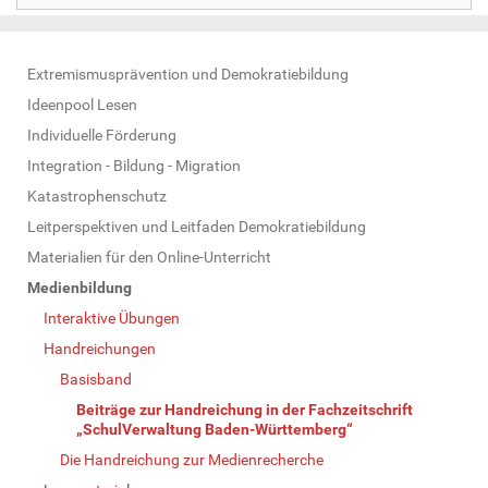
N
Extremismusprävention und Demokratiebildung
a
Ideenpool Lesen
v
Individuelle Förderung
i
Integration - Bildung - Migration
g
Katastrophenschutz
a
Leitperspektiven und Leitfaden Demokratiebildung
t
Materialien für den Online-Unterricht
i
Medienbildung
o
Interaktive Übungen
n
Handreichungen
Basisband
Beiträge zur Handreichung in der Fachzeitschrift
„SchulVerwaltung Baden-Württemberg“
Die Handreichung zur Medienrecherche