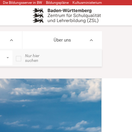
Die Bildungsserver in BW
Bildungspläne
Kultusministerium
Über uns
Nur hier
suchen