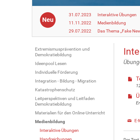
31.07.2023
Interaktive Übungen
Neu
11.11.2022
Medienbildung
29.07.2022
Das Thema „Fake News
Int
N
Extremismusprävention und
Demokratiebildung
a
Übunge
Ideenpool Lesen
v
Individuelle Förderung
i
T
g
Integration - Bildung - Migration
12
a
Katastrophenschutz
Ü
t
Leitperspektiven und Leitfaden
Er
i
Demokratiebildung
o
Materialien für den Online-Unterricht
n
E-
Medienbildung
Interaktive Übungen
Handreichungen
Der Text