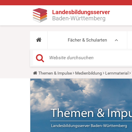
Landesbildungsserver
Baden-Württemberg
Fächer & Schularten
Y
Themen & Impulse
Medienbildung
Lernmaterial
o
u
a
r
e
h
e
r
e
: