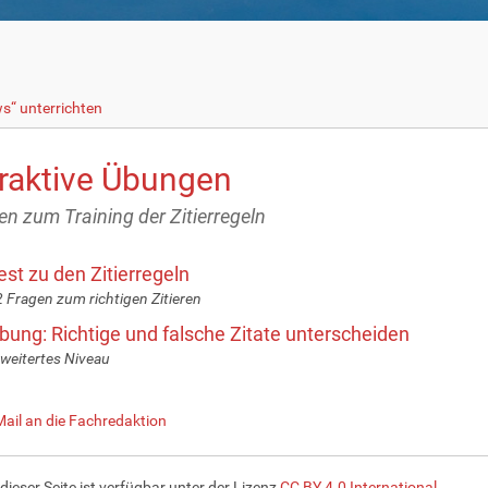
“ unterrichten
eraktive Übungen
n zum Training der Zitierregeln
est zu den Zitierregeln
 Fragen zum richtigen Zitieren
bung: Richtige und falsche Zitate unterscheiden
weitertes Niveau
Mail an die Fachredaktion
 dieser Seite ist verfügbar unter der Lizenz
CC BY 4.0 International