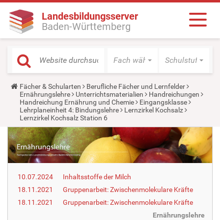
Landesbildungsserver
Baden-Württemberg
Fach wählen
Schulstufe wäh
Y
Fächer & Schularten
Berufliche Fächer und Lernfelder
o
Ernährungslehre
Unterrichtsmaterialien
Handreichungen
u
Handreichung Ernährung und Chemie
Eingangsklasse
a
Lehrplaneinheit 4: Bindungslehre
Lernzirkel Kochsalz
r
Lernzirkel Kochsalz Station 6
e
h
e
r
e
:
10.07.2024
Inhaltsstoffe der Milch
18.11.2021
Gruppenarbeit: Zwischenmolekulare Kräfte
18.11.2021
Gruppenarbeit: Zwischenmolekulare Kräfte
Ernährungslehre