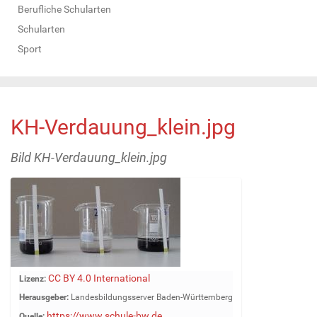
Berufliche Schularten
Schularten
Sport
KH-Verdauung_klein.jpg
Bild KH-Verdauung_klein.jpg
Z
CC BY 4.0 International
Lizenz:
e
Herausgeber:
Landesbildungsserver Baden-Württemberg
i
https://www.schule-bw.de
Quelle: