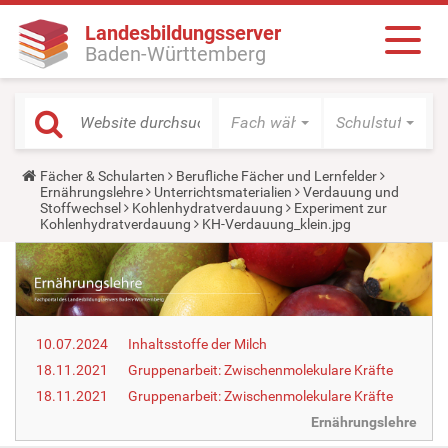
Landesbildungsserver
Baden-Württemberg
Fach wählen
Schulstufe wäh
Y
Fächer & Schularten
Berufliche Fächer und Lernfelder
o
Ernährungslehre
Unterrichtsmaterialien
Verdauung und
u
Stoffwechsel
Kohlenhydratverdauung
Experiment zur
a
Kohlenhydratverdauung
KH-Verdauung_klein.jpg
r
e
h
e
r
e
:
10.07.2024
Inhaltsstoffe der Milch
18.11.2021
Gruppenarbeit: Zwischenmolekulare Kräfte
18.11.2021
Gruppenarbeit: Zwischenmolekulare Kräfte
Ernährungslehre