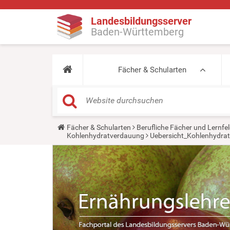
Landesbildungsserver
Baden-Württemberg
Fächer & Schularten
Y
Fächer & Schularten
Berufliche Fächer und Lernfel
o
Kohlenhydratverdauung
Uebersicht_Kohlenhydra
u
a
r
e
h
e
r
e
: