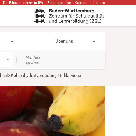
Die Bildungsserver in BW
Bildungspläne
Kultusministerium
Über uns
Nur hier
suchen
hsel
Kohlenhydratverdauung
Erklärvideo