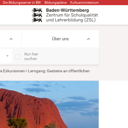
Die Bildungsserver in BW
Bildungspläne
Kultusministerium
Über uns
Nur hier
suchen
te Exkursionen
Lerngang: Gesteine an öffentlichen