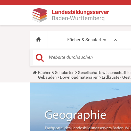
Landesbildungsserver
Baden-Württemberg
Fächer & Schularten
Y
Fächer & Schularten
Gesellschaftswissenschaftlic
o
Gebäuden
Downloadmaterialien
Erdkruste - Gest
u
a
r
e
h
e
r
e
: