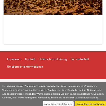
Z
e
i
Impressum
Kontakt
Datenschutzerklärung
Barrierefreiheit
g
e
Urheberrechtsinformationen
B
i
l
d
Um einen optimalen Service auf unserer Website zu bieten, verwenden wir Cookies zur
i
Verbesserung der Funktionalität sowie zu Analysezwecken. Durch die weitere Nutzung des
n
Landesbildungsservers Baden-Württemberg erklären Sie sich damit einverstanden. Details zu
Cookies, ihrer Verwendung und Vermeidung finden Sie in unserer
Datenschutzerklärung
.
v
o
notwendige Einstellungen
empfohlene Einstellungen