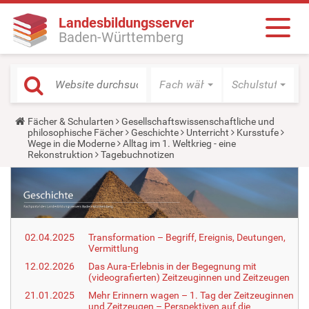
Landesbildungsserver
Baden-Württemberg
Fach wählen
Schulstufe wäh
Y
Fächer & Schularten
Gesellschaftswissenschaftliche und
o
philosophische Fächer
Geschichte
Unterricht
Kursstufe
u
Wege in die Moderne
Alltag im 1. Weltkrieg - eine
a
Rekonstruktion
Tagebuchnotizen
r
e
h
e
r
e
:
02.04.2025
Transformation – Begriff, Ereignis, Deutungen,
Vermittlung
12.02.2026
Das Aura-Erlebnis in der Begegnung mit
(videografierten) Zeitzeuginnen und Zeitzeugen
21.01.2025
Mehr Erinnern wagen – 1. Tag der Zeitzeuginnen
und Zeitzeugen – Perspektiven auf die