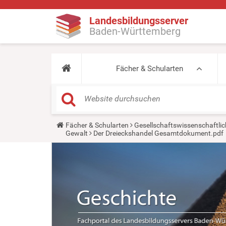
Landesbildungsserver
Baden-Württemberg
Fächer & Schularten
Y
Fächer & Schularten
Gesellschaftswissenschaftlic
o
Gewalt
Der Dreieckshandel Gesamtdokument.pdf
u
a
r
e
h
e
r
e
: