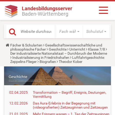
Landesbildungsserver
Baden-Württemberg
Fach wählen
Schulstufe wäh
Y
Fächer & Schularten
Gesellschaftswissenschaftliche und
o
philosophische Fächer
Geschichte
Unterricht
Klasse 7/8
u
Der industrialisierte Nationalstaat – Durchbruch der Moderne
a
Industrialisierung in Friedrichshafen
Luftfahrtgeschichte:
r
Zeppelins Flieger
Biografien
Theodor Kober
e
h
e
r
e
:
02.04.2025
Transformation – Begriff, Ereignis, Deutungen,
Vermittlung
12.02.2026
Das Aura-Erlebnis in der Begegnung mit
(videografierten) Zeitzeuginnen und Zeitzeugen
21.01.2025
Mehr Erinnern wagen – 1. Tag der Zeitzeuginnen