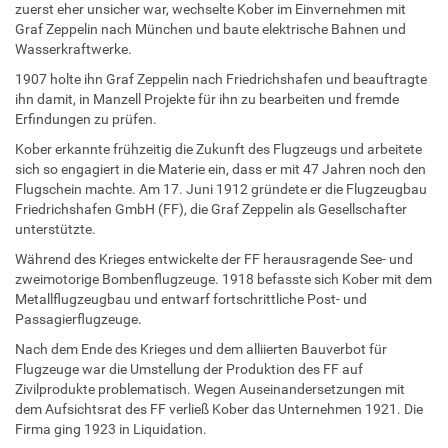
zuerst eher unsicher war, wechselte Kober im Einvernehmen mit
Graf Zeppelin nach München und baute elektrische Bahnen und
Wasserkraftwerke.
1907 holte ihn Graf Zeppelin nach Friedrichshafen und beauftragte
ihn damit, in Manzell Projekte für ihn zu bearbeiten und fremde
Erfindungen zu prüfen.
Kober erkannte frühzeitig die Zukunft des Flugzeugs und arbeitete
sich so engagiert in die Materie ein, dass er mit 47 Jahren noch den
Flugschein machte. Am 17. Juni 1912 gründete er die Flugzeugbau
Friedrichshafen GmbH (FF), die Graf Zeppelin als Gesellschafter
unterstützte.
Während des Krieges entwickelte der FF herausragende See- und
zweimotorige Bombenflugzeuge. 1918 befasste sich Kober mit dem
Metallflugzeugbau und entwarf fortschrittliche Post- und
Passagierflugzeuge.
Nach dem Ende des Krieges und dem alliierten Bauverbot für
Flugzeuge war die Umstellung der Produktion des FF auf
Zivilprodukte problematisch. Wegen Auseinandersetzungen mit
dem Aufsichtsrat des FF verließ Kober das Unternehmen 1921. Die
Firma ging 1923 in Liquidation.