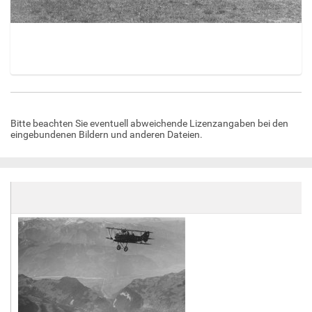
Z
e
i
Bitte beachten Sie eventuell abweichende Lizenzangaben bei den
g
eingebundenen Bildern und anderen Dateien.
e
B
i
l
d
i
n
v
o
l
l
e
r