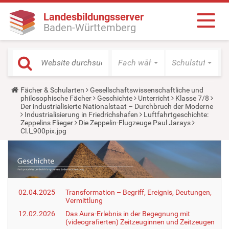
Landesbildungsserver
Baden-Württemberg
Fach wählen
Schulstufe wäh
Y
Fächer & Schularten
Gesellschaftswissenschaftliche und
o
philosophische Fächer
Geschichte
Unterricht
Klasse 7/8
u
Der industrialisierte Nationalstaat – Durchbruch der Moderne
a
Industrialisierung in Friedrichshafen
Luftfahrtgeschichte:
r
Zeppelins Flieger
Die Zeppelin-Flugzeuge Paul Jarays
e
Cl.l_900pix.jpg
h
e
r
e
:
02.04.2025
Transformation – Begriff, Ereignis, Deutungen,
Vermittlung
12.02.2026
Das Aura-Erlebnis in der Begegnung mit
(videografierten) Zeitzeuginnen und Zeitzeugen