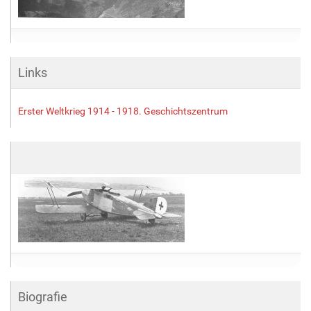
G
r
ö
ß
e
Links
…
Erster Weltkrieg 1914 - 1918. Geschichtszentrum
Biografie