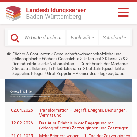
Landesbildungsserver
Baden-Württemberg
Fach wählen
Schulstufe wäh
Y
Fächer & Schularten
Gesellschaftswissenschaftliche und
o
philosophische Fächer
Geschichte
Unterricht
Klasse 7/8
u
Der industrialisierte Nationalstaat – Durchbruch der Moderne
a
Industrialisierung in Friedrichshafen
Luftfahrtgeschichte:
r
Zeppelins Flieger
Graf Zeppelin - Pionier des Flugzeugbaus
e
h
e
r
e
:
02.04.2025
Transformation – Begriff, Ereignis, Deutungen,
Vermittlung
12.02.2026
Das Aura-Erlebnis in der Begegnung mit
(videografierten) Zeitzeuginnen und Zeitzeugen
21.01.2025
Mehr Erinnern wagen – 1. Tag der Zeitzeuginnen