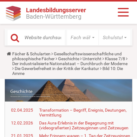
Landesbildungsserver
Baden-Württemberg
Fach wählen
Schulstufe wäh
Y
Fächer & Schularten
Gesellschaftswissenschaftliche und
o
philosophische Fächer
Geschichte
Unterricht
Klasse 7/8
u
Der industrialisierte Nationalstaat – Durchbruch der Moderne
a
Die Gewerbefreiheit in der Kritik der Karikatur
Bild 10: Die
r
Amme
e
h
e
r
e
:
02.04.2025
Transformation – Begriff, Ereignis, Deutungen,
Vermittlung
12.02.2026
Das Aura-Erlebnis in der Begegnung mit
(videografierten) Zeitzeuginnen und Zeitzeugen
21.01.2025
Mehr Erinnern wagen – 1. Tag der Zeitzeuginnen