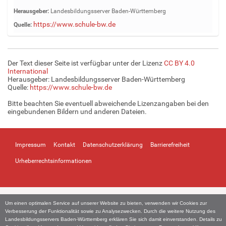
e
Herausgeber:
Landesbildungsserver Baden-Württemberg
i
https://www.schule-bw.de
Quelle:
g
e
B
i
Der Text dieser Seite ist verfügbar unter der Lizenz
CC BY 4.0
l
International
d
Herausgeber: Landesbildungsserver Baden-Württemberg
Quelle:
https://www.schule-bw.de
i
n
Bitte beachten Sie eventuell abweichende Lizenzangaben bei den
v
eingebundenen Bildern und anderen Dateien.
o
l
l
Impressum
Kontakt
Datenschutzerklärung
Barrierefreiheit
e
r
Urheberrechtsinformationen
G
r
ö
ß
Um einen optimalen Service auf unserer Website zu bieten, verwenden wir Cookies zur
e
Verbesserung der Funktionalität sowie zu Analysezwecken. Durch die weitere Nutzung des
…
Landesbildungsservers Baden-Württemberg erklären Sie sich damit einverstanden. Details zu