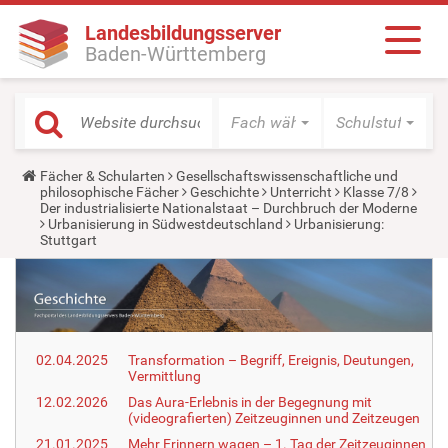
Landesbildungsserver
Baden-Württemberg
Fach wählen
Schulstufe wäh
Y
Fächer & Schularten
Gesellschaftswissenschaftliche und
o
philosophische Fächer
Geschichte
Unterricht
Klasse 7/8
u
Der industrialisierte Nationalstaat – Durchbruch der Moderne
a
Urbanisierung in Südwestdeutschland
Urbanisierung:
r
Stuttgart
e
h
e
r
e
:
02.04.2025
Transformation – Begriff, Ereignis, Deutungen,
Vermittlung
12.02.2026
Das Aura-Erlebnis in der Begegnung mit
(videografierten) Zeitzeuginnen und Zeitzeugen
21.01.2025
Mehr Erinnern wagen – 1. Tag der Zeitzeuginnen