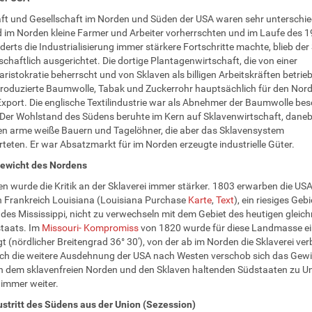
ft und Gesellschaft im Norden und Süden der USA waren sehr unterschied
im Norden kleine Farmer und Arbeiter vorherrschten und im Laufe des 1
erts die Industrialisierung immer stärkere Fortschritte machte, blieb de
schaftlich ausgerichtet. Die dortige Plantagenwirtschaft, die von einer
aristokratie beherrscht und von Sklaven als billigen Arbeitskräften betrie
roduzierte Baumwolle, Tabak und Zuckerrohr hauptsächlich für den Nor
Export. Die englische Textilindustrie war als Abnehmer der Baumwolle be
 Der Wohlstand des Südens beruhte im Kern auf Sklavenwirtschaft, dane
ten arme weiße Bauern und Tagelöhner, die aber das Sklavensystem
teten. Er war Absatzmarkt für im Norden erzeugte industrielle Güter.
gewicht des Nordens
n wurde die Kritik an der Sklaverei immer stärker. 1803 erwarben die US
 Frankreich Louisiana (Louisiana Purchase
Karte
,
Text
), ein riesiges Gebi
 des Mississippi, nicht zu verwechseln mit dem Gebiet des heutigen glei
taats. Im
Missouri- Kompromiss
von 1820 wurde für diese Landmasse ein
gt (nördlicher Breitengrad 36° 30'), von der ab im Norden die Sklaverei ve
ch die weitere Ausdehnung der USA nach Westen verschob sich das Gewi
 dem sklavenfreien Norden und den Sklaven haltenden Südstaaten zu 
r immer weiter.
ustritt des Südens aus der Union (Sezession)