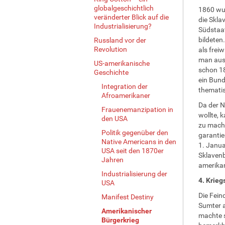
globalgeschichtlich
1860 w
veränderter Blick auf die
die Skla
Industrialisierung?
Südstaat
bildeten
Russland vor der
Revolution
als frei
man aust
US-amerikanische
schon 18
Geschichte
ein Bund
Integration der
thematis
Afroamerikaner
Da der N
Frauenemanzipation in
wollte, 
den USA
zu mache
Politik gegenüber den
garantie
Native Americans in den
1. Janua
USA seit den 1870er
Sklavenb
Jahren
amerika
Industrialisierung der
4. Krieg
USA
Die Fein
Manifest Destiny
Sumter a
Amerikanischer
machte s
Bürgerkrieg