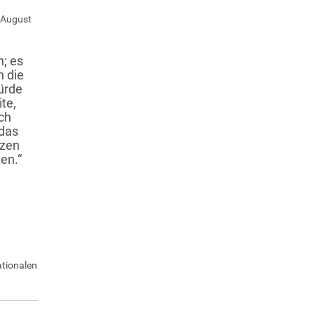
. August
n; es
h die
ürde
ite,
ch
 das
rzen
ten.“
ationalen