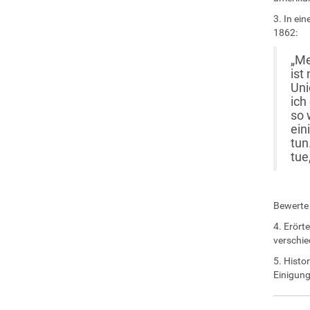
3. In ei
1862:
„Me
ist
Uni
ich
so 
ein
tun
tue
Bewerte 
4. Erört
verschi
5. Histo
Einigung