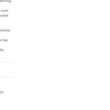
rennung,
n noch
wählt.
rte bis
er den
die
atz