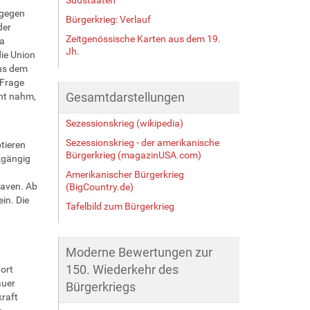
h gegen
Bürgerkrieg: Verlauf
der
Zeitgenössische Karten aus dem 19.
ka
Jh.
die Union
aus dem
 Frage
Gesamtdarstellungen
cht nahm,
Sezessionskrieg (wikipedia)
Sezessionskrieg - der amerikanische
tieren
Bürgerkrieg (magazinUSA.com)
kgängig
Amerikanischer Bürgerkrieg
laven. Ab
(BigCountry.de)
in. Die
Tafelbild zum Bürgerkrieg
Moderne Bewertungen zur
150. Wiederkehr des
ort
auer
Bürgerkriegs
raft