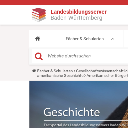
Landesbildungsserver
Baden-Württemberg
Fächer & Schularten
Y
Fächer & Schularten
Gesellschaftswissenschaftlic
o
amerikanische Geschichte
Amerikanischer Bürgerk
u
a
r
e
h
e
r
e
: