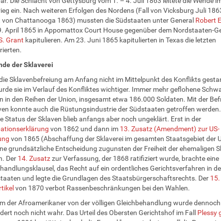
r. Die Schlacht von Gettysburg vom 1. – 4. Juli 1863 leitete die Wende i
ieg ein. Nach weiteren Erfolgen des Nordens (Fall von Vicksburg Juli 186
t von Chattanooga 1863) mussten die Südstaaten unter General
Robert 
. April 1865 in Appomattox Court House gegenüber dem Nordstaaten-Ge
S. Grant
kapitulieren. Am 23. Juni 1865 kapitulierten in Texas die letzten
ierten.
nde der Sklaverei
ie Sklavenbefreiung am Anfang nicht im Mittelpunkt des Konflikts gest
urde sie im Verlauf des Konfliktes wichtiger. Immer mehr geflohene Schw
 in den Reihen der Union, insgesamt etwa 186.000 Soldaten. Mit der Bef
ven konnte auch die Rüstungsindustrie der Südstaaten getroffen werden.
he Status der Sklaven blieb anfangs aber noch ungeklärt. Erst in der
ationserklärung
von 1862 und dann im
13. Zusatz (Amendment) zur US-
ung
von 1865 (Abschaffung der Sklaverei im gesamten Staatsgebiet der 
ne grundsätzliche Entscheidung zugunsten der Freiheit der ehemaligen S
n. Der
14. Zusatz
zur Verfassung, der 1868 ratifiziert wurde, brachte eine
handlungsklausel, das Recht auf ein ordentliches Gerichtsverfahren in d
aaten und legte die Grundlagen des Staatsbürgerschaftsrechts. Der
15.
tikel
von 1870 verbot Rassenbeschränkungen bei den Wahlen.
m der Afroamerikaner von der völligen Gleichbehandlung wurde dennoch
ert noch nicht wahr. Das Urteil des Obersten Gerichtshof im Fall
Plessy 