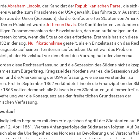
urde
Abraham Lincoln
, der Kandidat der
Republikanischen Partei
, die sic
verei wandte, zum Präsidenten der USA gewählt. Das führte zum Austritt 
en aus der Union (Sezession), die die Konföderierten Staaten von Ameri
. Deren Präsident wurde
Jefferson Davis
. Die Konföderierten verstanden 
willigen Zusammenschluss der Einzelstaaten, den man aufkündigen und 
reten konnte, wenn die Situation das erforderte. Erstmals hat sich diese
32 in der sog.
Nullifikationskrise
gestellt, als ein Einzelstaat sich das Re
esgesetz auf seinem Territorium aufzuheben: Damit war das Problem
iert, ob der Einzelstaat vor dem Bund den Vorrang hat oder vice versa.
orden diese Rechtsauffassung und die Sezession des Südens nicht akzep
kam es zum Bürgerkrieg. Kriegsziel des Nordens war es, die Sezession rüc
n und die Anerkennung der US-Verfassung, wie sie sie verstanden, zu
ren. Erst im September 1862 verkündete Lincoln die Emanzipation der Sk
r 1863 sollten demnach alle Sklaven in den Südstaaten „auf immer frei” se
efreiung war die Konsequenz aus den freiheitlichen Grundsätzen der
nischen Verfassung.
sverlauf
dseligkeiten begannen mit dem erfolgreichen Angriff der Südstaaten auf F
m 12. April 1861. Weitere Anfangserfolge der Südstaaten folgten. Auf D
ich aber die Überlegenheit des Nordens an Bevölkerung und Wirtschaftsk