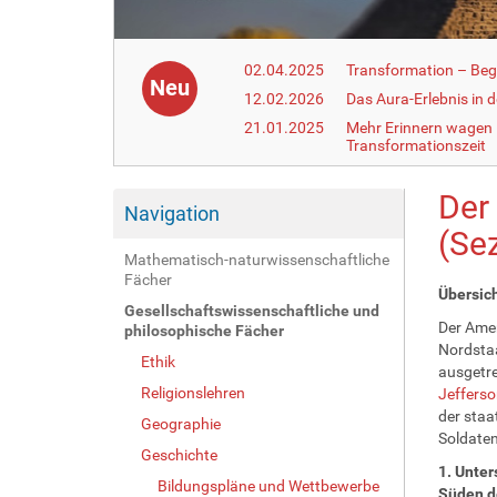
02.04.2025
Transformation – Begr
Neu
12.02.2026
Das Aura-Erlebnis in 
21.01.2025
Mehr Erinnern wagen –
Transformationszeit
Der
Navigation
(Se
Mathematisch-naturwissenschaftliche
Fächer
Übersic
Gesellschaftswissenschaftliche und
Der Amer
philosophische Fächer
Nordstaa
Ethik
ausgetre
Religionslehren
Jefferso
der staa
Geographie
Soldaten
Geschichte
1. Unter
Bildungspläne und Wettbewerbe
Süden d