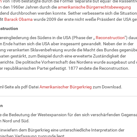
n
von 1896 bestätigte durch die Formel "separate but equal" die Rassent
 in den 1960er Jahren durch die
amerikanische Bürgerrechtsbewegung
dend durchbrochen werden konnte. Seither verbesserte sich die Situatio
Mit
Barack Obama
wurde 2009 der erste nicht weiße Präsident der USA ge
struction
ereingliederung des Südens in die USA (Phase der „
Reconstruction
“) daue
 Ende hatten sich die USA aber insgesamt gewandelt. Neben der in der
ng verankerten Sklavenbefreiung wurde die Macht des Bundes gegenüb
aaten gestärkt, zum Beispiel durch eine erweiterte Zuständigkeit der
richte. Die politische Vorherrschaft des Nordens wurde ausgebaut und 
r republikanischen Partei gefestigt. 1877 endete die Reconstruction.
ml-Seite als pdf-Datei
Amerikanischer Bürgerkrieg
zum Download.
en
re die Bedeutung der Westexpansion für den sich verschärfenden Gegens
n Nord und Süd.
, inwiefern dem Bürgerkrieg eine unterschiedliche Interpretation der
ischen Verfassung zugrunde liegt.