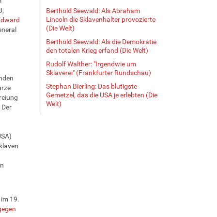
m
3,
Berthold Seewald: Als Abraham
Lincoln die Sklavenhalter provozierte
Edward
(Die Welt)
neral
Berthold Seewald: Als die Demokratie
den totalen Krieg erfand (Die Welt)
Rudolf Walther: "Irgendwie um
Sklaverei" (Frankfurter Rundschau)
anden
Stephan Bierling: Das blutigste
arze
Gemetzel, das die USA je erlebten (Die
reiung
Welt)
 Der
USA)
klaven
en
 im 19.
gegen