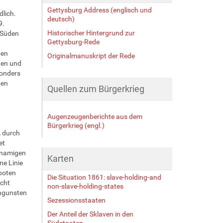
Gettysburg Address (englisch und
lich.
deutsch)
9.
Historischer Hintergrund zur
r Süden
Gettysburg-Rede
ben
Originalmanuskript der Rede
den und
sonders
ben
Quellen zum Bürgerkrieg
Augenzeugenberichte aus dem
Bürgerkrieg (engl.)
A durch
et
chnamigen
Karten
e Linie
rboten
Die Situation 1861: slave-holding-and
cht
non-slave-holding-states
Ungunsten
Sezessionsstaaten
Der Anteil der Sklaven in den
Südstaaten