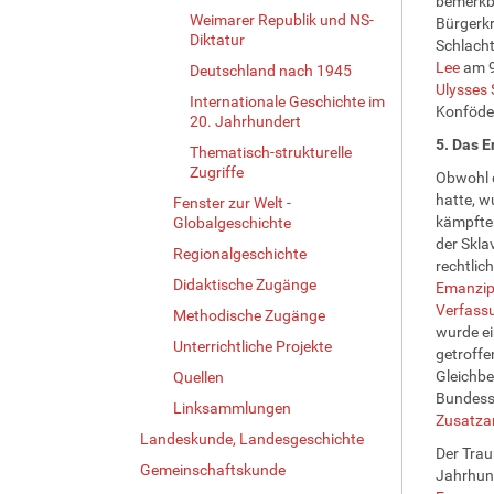
bemerkba
Weimarer Republik und NS-
Bürgerkr
Diktatur
Schlach
Lee
am 9
Deutschland nach 1945
Ulysses 
Internationale Geschichte im
Konföder
20. Jahrhundert
5. Das E
Thematisch-strukturelle
Zugriffe
Obwohl d
hatte, w
Fenster zur Welt -
kämpften
Globalgeschichte
der Skla
Regionalgeschichte
rechtlic
Didaktische Zugänge
Emanzip
Verfass
Methodische Zugänge
wurde ei
Unterrichtliche Projekte
getroffe
Gleichbe
Quellen
Bundesst
Linksammlungen
Zusatzar
Landeskunde, Landesgeschichte
Der Trau
Gemeinschaftskunde
Jahrhund