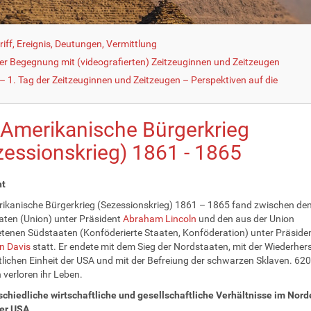
iff, Ereignis, Deutungen, Vermittlung
der Begegnung mit (videografierten) Zeitzeuginnen und Zeitzeugen
 1. Tag der Zeitzeuginnen und Zeitzeugen – Perspektiven auf die
 Amerikanische Bürgerkrieg
zessionskrieg) 1861 - 1865
ht
ikanische Bürgerkrieg (Sezessionskrieg) 1861 – 1865 fand zwischen de
ten (Union) unter Präsident
Abraham Lincoln
und den aus der Union
tenen Südstaaten (Konföderierte Staaten, Konföderation) unter Präside
n Davis
statt. Er endete mit dem Sieg der Nordstaaten, mit der Wiederhers
tlichen Einheit der USA und mit der Befreiung der schwarzen Sklaven. 62
 verloren ihr Leben.
schiedliche wirtschaftliche und gesellschaftliche Verhältnisse im Nor
er USA