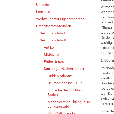
Unterricht
Wirtscha
Lernorte
Während 
Jahrhund
Werkzeuge zur Eigenrecherche
landwirt
Unterrichtsmaterialien
Pflanzer
wurde, p
Sekundarstufe I
für den 
Sekundarstufe II
wichtig.
Antike
existier
befürwor
Mittelalter
2. Über
Frühe Neuzeit
Im Norde
Das lange 19. Jahrhundert
Kauf von
Hidden Atlantic
westlich
Deutschland im 19. Jh.
Bundess
festgele
Jüdische Geschichte in
war. Dur
Baden
zwischen
Modernisation - bilingual in
letztere
der Kursstufe
3. Der A
King Cotton – ein