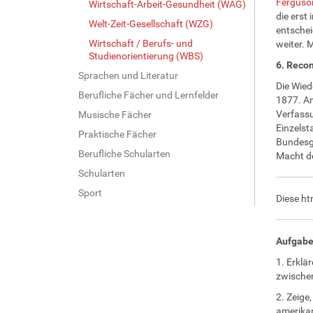
Ferguso
Wirtschaft-Arbeit-Gesundheit (WAG)
die erst
Welt-Zeit-Gesellschaft (WZG)
entschei
Wirtschaft / Berufs- und
weiter. 
Studienorientierung (WBS)
6. Recon
Sprachen und Literatur
Die Wied
Berufliche Fächer und Lernfelder
1877. Am
Verfassu
Musische Fächer
Einzelst
Praktische Fächer
Bundesge
Berufliche Schularten
Macht de
Schularten
Sport
Diese ht
Aufgab
1. Erklä
zwische
2. Zeige
amerikan