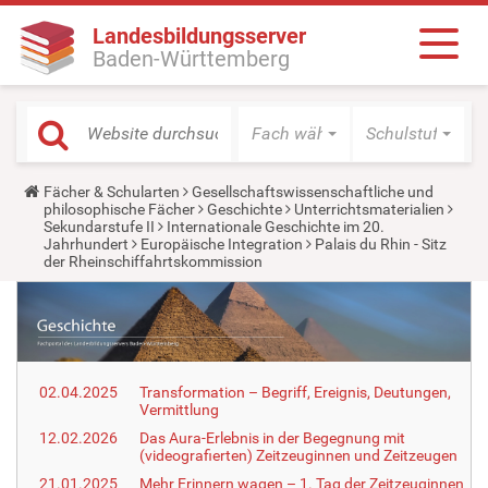
Landesbildungsserver
Baden-Württemberg
Fach wählen
Schulstufe wäh
Y
Fächer & Schularten
Gesellschaftswissenschaftliche und
o
philosophische Fächer
Geschichte
Unterrichtsmaterialien
u
Sekundarstufe II
Internationale Geschichte im 20.
a
Jahrhundert
Europäische Integration
Palais du Rhin - Sitz
r
der Rheinschiffahrtskommission
e
h
e
r
e
:
02.04.2025
Transformation – Begriff, Ereignis, Deutungen,
Vermittlung
12.02.2026
Das Aura-Erlebnis in der Begegnung mit
(videografierten) Zeitzeuginnen und Zeitzeugen
21.01.2025
Mehr Erinnern wagen – 1. Tag der Zeitzeuginnen