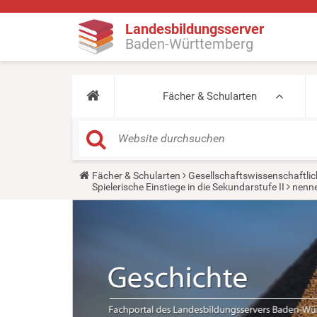
Landesbildungsserver
Baden-Württemberg
Fächer & Schularten
Y
Fächer & Schularten
Gesellschaftswissenschaftlic
o
Spielerische Einstiege in die Sekundarstufe II
nenne
u
a
r
e
h
e
r
e
: