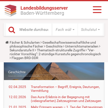
Landesbildungsserver
Baden-Württemberg
Fach wählen
Schulstufe wäh
Y
Fächer & Schularten
Gesellschaftswissenschaftliche und
o
philosophische Fächer
Geschichte
Unterrichtsmaterialien
u
Sekundarstufe II
Thematisch-strukturelle Zugriffe
"Ver-
a
rückter Vorschlag": 2-stündige Kursstufe gegenchronologisch
r
Flaggen BRD-DDR
e
h
e
r
e
:
02.04.2025
Transformation – Begriff, Ereignis, Deutungen,
Vermittlung
12.02.2026
Das Aura-Erlebnis in der Begegnung mit
(videografierten) Zeitzeuginnen und Zeitzeugen
21.01.2025
Mehr Erinnern wagen – 1. Tag der Zeitzeuginnen