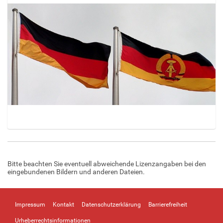
Z
e
i
Bitte beachten Sie eventuell abweichende Lizenzangaben bei den
g
eingebundenen Bildern und anderen Dateien.
e
B
i
l
Impressum
Kontakt
Datenschutzerklärung
Barrierefreiheit
d
Urheberrechtsinformationen
i