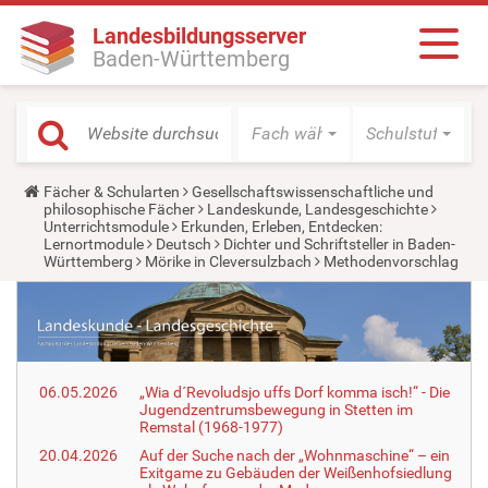
Landesbildungsserver
Baden-Württemberg
Fach wählen
Schulstufe wäh
Y
Fächer & Schularten
Gesellschaftswissenschaftliche und
o
philosophische Fächer
Landeskunde, Landesgeschichte
u
Unterrichtsmodule
Erkunden, Erleben, Entdecken:
a
Lernortmodule
Deutsch
Dichter und Schriftsteller in Baden-
r
Württemberg
Mörike in Cleversulzbach
Methodenvorschlag
e
h
e
r
e
:
06.05.2026
„Wia d´Revoludsjo uffs Dorf komma isch!“ - Die
Jugendzentrumsbewegung in Stetten im
Remstal (1968-1977)
20.04.2026
Auf der Suche nach der „Wohnmaschine“ – ein
Exitgame zu Gebäuden der Weißenhofsiedlung