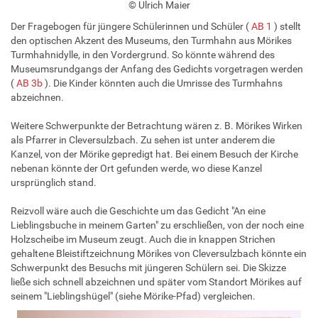
© Ulrich Maier
Der Fragebogen für jüngere Schülerinnen und Schüler (
AB 1
) stellt
den optischen Akzent des Museums, den Turmhahn aus Mörikes
Turmhahnidylle, in den Vordergrund. So könnte während des
Museumsrundgangs der Anfang des Gedichts vorgetragen werden
(
AB 3b
). Die Kinder könnten auch die Umrisse des Turmhahns
abzeichnen.
Weitere Schwerpunkte der Betrachtung wären z. B. Mörikes Wirken
als Pfarrer in Cleversulzbach. Zu sehen ist unter anderem die
Kanzel, von der Mörike gepredigt hat. Bei einem Besuch der Kirche
nebenan könnte der Ort gefunden werde, wo diese Kanzel
ursprünglich stand.
Reizvoll wäre auch die Geschichte um das Gedicht "An eine
Lieblingsbuche in meinem Garten" zu erschließen, von der noch eine
Holzscheibe im Museum zeugt. Auch die in knappen Strichen
gehaltene Bleistiftzeichnung Mörikes von Cleversulzbach könnte ein
Schwerpunkt des Besuchs mit jüngeren Schülern sei. Die Skizze
ließe sich schnell abzeichnen und später vom Standort Mörikes auf
seinem "Lieblingshügel" (siehe Mörike-Pfad) vergleichen.