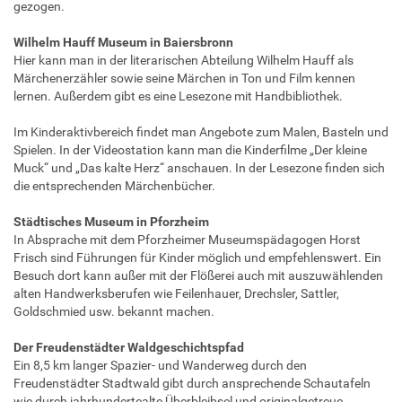
gezogen.
Wilhelm Hauff Museum in Baiersbronn
Hier kann man in der literarischen Abteilung Wilhelm Hauff als
Märchenerzähler sowie seine Märchen in Ton und Film kennen
lernen. Außerdem gibt es eine Lesezone mit Handbibliothek.
Im Kinderaktivbereich findet man Angebote zum Malen, Basteln und
Spielen. In der Videostation kann man die Kinderfilme „Der kleine
Muck“ und „Das kalte Herz“ anschauen. In der Lesezone finden sich
die entsprechenden Märchenbücher.
Städtisches Museum in Pforzheim
In Absprache mit dem Pforzheimer Museumspädagogen Horst
Frisch sind Führungen für Kinder möglich und empfehlenswert. Ein
Besuch dort kann außer mit der Flößerei auch mit auszuwählenden
alten Handwerksberufen wie Feilenhauer, Drechsler, Sattler,
Goldschmied usw. bekannt machen.
Der Freudenstädter Waldgeschichtspfad
Ein 8,5 km langer Spazier- und Wanderweg durch den
Freudenstädter Stadtwald gibt durch ansprechende Schautafeln
wie durch jahrhundertealte Überbleibsel und originalgetreue