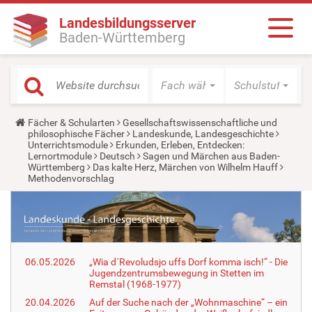
Landesbildungsserver
Baden-Württemberg
Fach wählen
Schulstufe wäh
Y
Fächer & Schularten
Gesellschaftswissenschaftliche und
o
philosophische Fächer
Landeskunde, Landesgeschichte
u
Unterrichtsmodule
Erkunden, Erleben, Entdecken:
a
Lernortmodule
Deutsch
Sagen und Märchen aus Baden-
r
Württemberg
Das kalte Herz, Märchen von Wilhelm Hauff
e
Methodenvorschlag
h
e
r
e
:
06.05.2026
„Wia d´Revoludsjo uffs Dorf komma isch!“ - Die
Jugendzentrumsbewegung in Stetten im
Remstal (1968-1977)
20.04.2026
Auf der Suche nach der „Wohnmaschine“ – ein