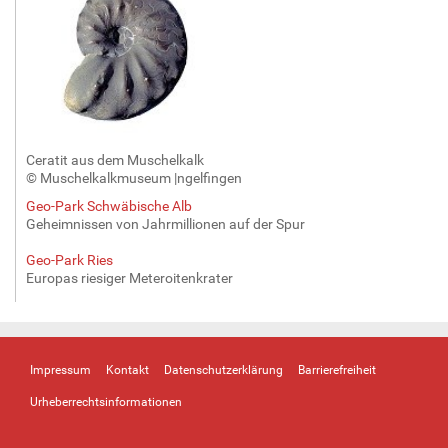
Ceratit aus dem Muschelkalk
© Muschelkalkmuseum |ngelfingen
Geo-Park Schwäbische Alb
Geheimnissen von Jahrmillionen auf der Spur
Geo-Park Ries
Europas riesiger Meteroitenkrater
Impressum
Kontakt
Datenschutzerklärung
Barrierefreiheit
Urheberrechtsinformationen