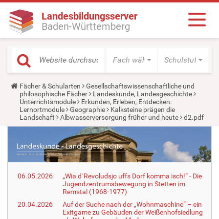
Landesbildungsserver
Baden-Württemberg
Fach wählen
Schulstufe wäh
Y
Fächer & Schularten
Gesellschaftswissenschaftliche und
o
philosophische Fächer
Landeskunde, Landesgeschichte
u
Unterrichtsmodule
Erkunden, Erleben, Entdecken:
a
Lernortmodule
Geographie
Kalksteine prägen die
r
Landschaft
Albwasserversorgung früher und heute
d2.pdf
e
h
e
r
e
:
06.05.2026
„Wia d´Revoludsjo uffs Dorf komma isch!“ - Die
Jugendzentrumsbewegung in Stetten im
Remstal (1968-1977)
20.04.2026
Auf der Suche nach der „Wohnmaschine“ – ein
Exitgame zu Gebäuden der Weißenhofsiedlung