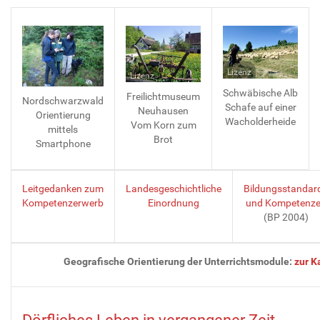
Lizenz
Lizenz
Schwäbische Alb
Freilichtmuseum
Nordschwarzwald
Schafe auf einer
Neuhausen
Orientierung
Wacholderheide
Vom Korn zum
mittels
Brot
Smartphone
Leitgedanken zum
Landesgeschichtliche
Bildungsstandar
Kompetenzerwerb
Einordnung
und Kompetenz
(BP 2004)
Geografische Orientierung der Unterrichtsmodule
:
zur K