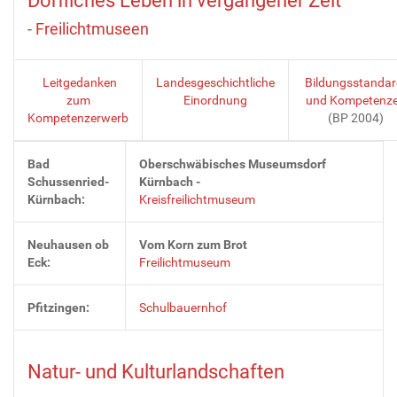
Dörfliches Leben in vergangener Zeit
- Freilichtmuseen
Leitgedanken
Landesgeschichtliche
Bildungsstanda
zum
Einordnung
und Kompetenz
Kompetenzerwerb
(BP 2004)
Bad
Oberschwäbisches Museumsdorf
Schussenried-
Kürnbach -
Kürnbach:
Kreisfreilichtmuseum
Neuhausen ob
Vom Korn zum Brot
Eck:
Freilichtmuseum
Pfitzingen:
Schulbauernhof
Natur- und Kulturlandschaften