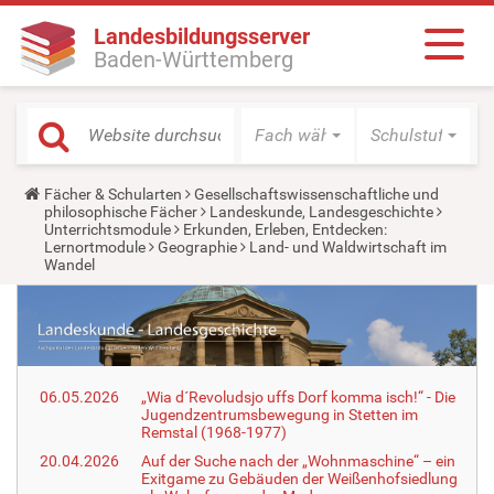
Landesbildungsserver
Baden-Württemberg
Fach wählen
Schulstufe wäh
Y
Fächer & Schularten
Gesellschaftswissenschaftliche und
o
philosophische Fächer
Landeskunde, Landesgeschichte
u
Unterrichtsmodule
Erkunden, Erleben, Entdecken:
a
Lernortmodule
Geographie
Land- und Waldwirtschaft im
r
Wandel
e
h
e
r
e
:
06.05.2026
„Wia d´Revoludsjo uffs Dorf komma isch!“ - Die
Jugendzentrumsbewegung in Stetten im
Remstal (1968-1977)
20.04.2026
Auf der Suche nach der „Wohnmaschine“ – ein
Exitgame zu Gebäuden der Weißenhofsiedlung