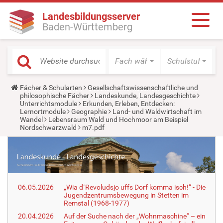
Landesbildungsserver
Baden-Württemberg
Fach wählen
Schulstufe wäh
Y
Fächer & Schularten
Gesellschaftswissenschaftliche und
o
philosophische Fächer
Landeskunde, Landesgeschichte
u
Unterrichtsmodule
Erkunden, Erleben, Entdecken:
a
Lernortmodule
Geographie
Land- und Waldwirtschaft im
r
Wandel
Lebensraum Wald und Hochmoor am Beispiel
e
Nordschwarzwald
m7.pdf
h
e
r
e
:
06.05.2026
„Wia d´Revoludsjo uffs Dorf komma isch!“ - Die
Jugendzentrumsbewegung in Stetten im
Remstal (1968-1977)
20.04.2026
Auf der Suche nach der „Wohnmaschine“ – ein