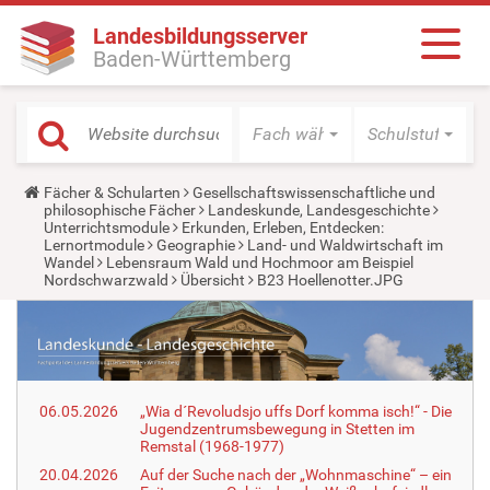
Landesbildungsserver
Baden-Württemberg
Fach wählen
Schulstufe wäh
Y
Fächer & Schularten
Gesellschaftswissenschaftliche und
o
philosophische Fächer
Landeskunde, Landesgeschichte
u
Unterrichtsmodule
Erkunden, Erleben, Entdecken:
a
Lernortmodule
Geographie
Land- und Waldwirtschaft im
r
Wandel
Lebensraum Wald und Hochmoor am Beispiel
e
Nordschwarzwald
Übersicht
B23 Hoellenotter.JPG
h
e
r
e
:
06.05.2026
„Wia d´Revoludsjo uffs Dorf komma isch!“ - Die
Jugendzentrumsbewegung in Stetten im
Remstal (1968-1977)
20.04.2026
Auf der Suche nach der „Wohnmaschine“ – ein