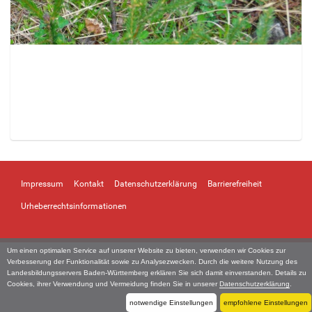
Z
e
i
Impressum
Kontakt
Datenschutzerklärung
Barrierefreiheit
g
e
Urheberrechtsinformationen
B
i
l
Um einen optimalen Service auf unserer Website zu bieten, verwenden wir Cookies zur
d
Verbesserung der Funktionalität sowie zu Analysezwecken. Durch die weitere Nutzung des
i
Landesbildungsservers Baden-Württemberg erklären Sie sich damit einverstanden. Details zu
Cookies, ihrer Verwendung und Vermeidung finden Sie in unserer
Datenschutzerklärung
.
n
v
notwendige Einstellungen
empfohlene Einstellungen