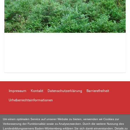
Z
e
i
Impressum
Kontakt
Datenschutzerklärung
Barrierefreiheit
g
e
Urheberrechtsinformationen
B
i
l
Um einen optimalen Service auf unserer Website zu bieten, verwenden wir Cookies zur
d
Verbesserung der Funktionalität sowie zu Analysezwecken. Durch die weitere Nutzung des
i
Landesbildungsservers Baden-Württemberg erklären Sie sich damit einverstanden. Details zu