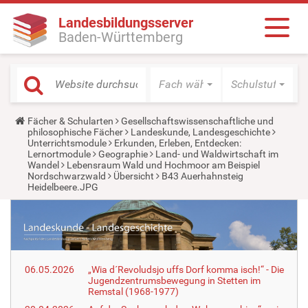
Landesbildungsserver
Baden-Württemberg
Fach wählen
Schulstufe wäh
Y
Fächer & Schularten
Gesellschaftswissenschaftliche und
o
philosophische Fächer
Landeskunde, Landesgeschichte
u
Unterrichtsmodule
Erkunden, Erleben, Entdecken:
a
Lernortmodule
Geographie
Land- und Waldwirtschaft im
r
Wandel
Lebensraum Wald und Hochmoor am Beispiel
e
Nordschwarzwald
Übersicht
B43 Auerhahnsteig
h
Heidelbeere.JPG
e
r
e
:
06.05.2026
„Wia d´Revoludsjo uffs Dorf komma isch!“ - Die
Jugendzentrumsbewegung in Stetten im
Remstal (1968-1977)