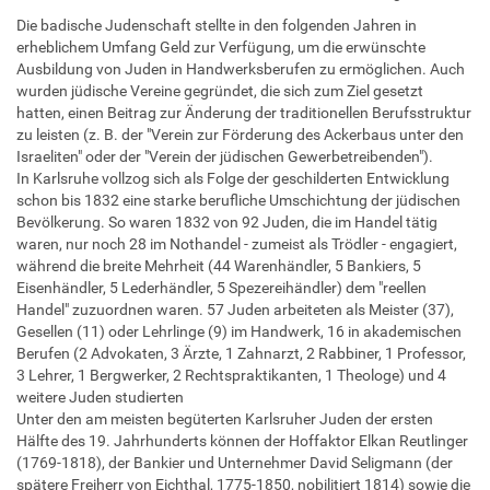
Die badische Judenschaft stellte in den folgenden Jahren in
erheblichem Umfang Geld zur Verfügung, um die erwünschte
Ausbildung von Juden in Handwerksberufen zu ermöglichen. Auch
wurden jüdische Vereine gegründet, die sich zum Ziel gesetzt
hatten, einen Beitrag zur Änderung der traditionellen Berufsstruktur
zu leisten (z. B. der "Verein zur Förderung des Ackerbaus unter den
Israeliten" oder der "Verein der jüdischen Gewerbetreibenden").
In Karlsruhe vollzog sich als Folge der geschilderten Entwicklung
schon bis 1832 eine starke berufliche Umschichtung der jüdischen
Bevölkerung. So waren 1832 von 92 Juden, die im Handel tätig
waren, nur noch 28 im Nothandel - zumeist als Trödler - engagiert,
während die breite Mehrheit (44 Warenhändler, 5 Bankiers, 5
Eisenhändler, 5 Lederhändler, 5 Spezereihändler) dem "reellen
Handel" zuzuordnen waren. 57 Juden arbeiteten als Meister (37),
Gesellen (11) oder Lehrlinge (9) im Handwerk, 16 in akademischen
Berufen (2 Advokaten, 3 Ärzte, 1 Zahnarzt, 2 Rabbiner, 1 Professor,
3 Lehrer, 1 Bergwerker, 2 Rechtspraktikanten, 1 Theologe) und 4
weitere Juden studierten
Unter den am meisten begüterten Karlsruher Juden der ersten
Hälfte des 19. Jahrhunderts können der Hoffaktor Elkan Reutlinger
(1769-1818), der Bankier und Unternehmer David Seligmann (der
spätere Freiherr von Eichthal, 1775-1850, nobilitiert 1814) sowie die