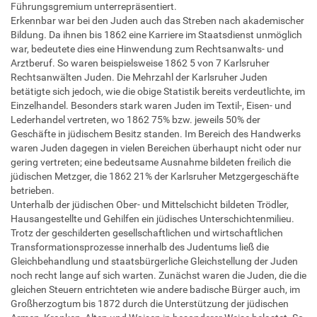
Führungsgremium unterrepräsentiert.
Erkennbar war bei den Juden auch das Streben nach akademischer
Bildung. Da ihnen bis 1862 eine Karriere im Staatsdienst unmöglich
war, bedeutete dies eine Hinwendung zum Rechtsanwalts- und
Arztberuf. So waren beispielsweise 1862 5 von 7 Karlsruher
Rechtsanwälten Juden. Die Mehrzahl der Karlsruher Juden
betätigte sich jedoch, wie die obige Statistik bereits verdeutlichte, im
Einzelhandel. Besonders stark waren Juden im Textil-, Eisen- und
Lederhandel vertreten, wo 1862 75% bzw. jeweils 50% der
Geschäfte in jüdischem Besitz standen. Im Bereich des Handwerks
waren Juden dagegen in vielen Bereichen überhaupt nicht oder nur
gering vertreten; eine bedeutsame Ausnahme bildeten freilich die
jüdischen Metzger, die 1862 21% der Karlsruher Metzgergeschäfte
betrieben.
Unterhalb der jüdischen Ober- und Mittelschicht bildeten Trödler,
Hausangestellte und Gehilfen ein jüdisches Unterschichtenmilieu.
Trotz der geschilderten gesellschaftlichen und wirtschaftlichen
Transformationsprozesse innerhalb des Judentums ließ die
Gleichbehandlung und staatsbürgerliche Gleichstellung der Juden
noch recht lange auf sich warten. Zunächst waren die Juden, die die
gleichen Steuern entrichteten wie andere badische Bürger auch, im
Großherzogtum bis 1872 durch die Unterstützung der jüdischen