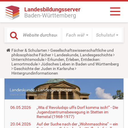
Landesbildungsserver
Baden-Württemberg
Fach wählen
Schulstufe wäh
Y
Fächer & Schularten
Gesellschaftswissenschaftliche und
o
philosophische Fächer
Landeskunde, Landesgeschichte
u
Unterrichtsmodule
Erkunden, Erleben, Entdecken:
a
Lernortmodule
Jüdisches Leben in Baden und Württemberg
r
Geschichte der Juden in Karlsruhe
e
Hintergrundinformationen
h
e
r
e
:
06.05.2026
„Wia d´Revoludsjo uffs Dorf komma isch!“ - Die
Jugendzentrumsbewegung in Stetten im
Remstal (1968-1977)
20.04.2026
Auf der Suche nach der „Wohnmaschine“ – ein