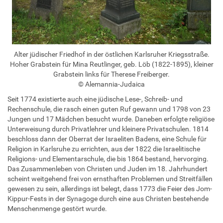
Alter jüdischer Friedhof in der östlichen Karlsruher Kriegsstraße.
Hoher Grabstein für Mina Reutlinger, geb. Löb (1822-1895), kleiner
Grabstein links für Therese Freiberger.
© Alemannia-Judaica
Seit 1774 existierte auch eine jüdische Lese-, Schreib- und
Rechenschule, die rasch einen guten Ruf gewann und 1798 von 23
Jungen und 17 Mädchen besucht wurde. Daneben erfolgte religiöse
Unterweisung durch Privatlehrer und kleinere Privatschulen. 1814
beschloss dann der Oberrat der Israeliten Badens, eine Schule für
Religion in Karlsruhe zu errichten, aus der 1822 die Israelitische
Religions- und Elementarschule, die bis 1864 bestand, hervorging.
Das Zusammenleben von Christen und Juden im 18. Jahrhundert
scheint weitgehend frei von ernsthaften Problemen und Streitfällen
gewesen zu sein, allerdings ist belegt, dass 1773 die Feier des Jom-
Kippur-Fests in der Synagoge durch eine aus Christen bestehende
Menschenmenge gestört wurde.