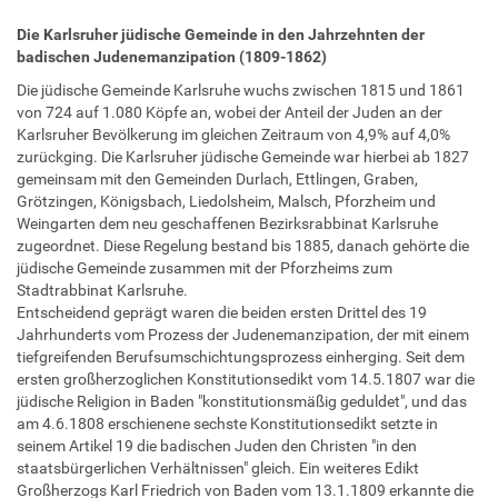
Die Karlsruher jüdische Gemeinde in den Jahrzehnten der
badischen Judenemanzipation (1809-1862)
Die jüdische Gemeinde Karlsruhe wuchs zwischen 1815 und 1861
von 724 auf 1.080 Köpfe an, wobei der Anteil der Juden an der
Karlsruher Bevölkerung im gleichen Zeitraum von 4,9% auf 4,0%
zurückging. Die Karlsruher jüdische Gemeinde war hierbei ab 1827
gemeinsam mit den Gemeinden Durlach, Ettlingen, Graben,
Grötzingen, Königsbach, Liedolsheim, Malsch, Pforzheim und
Weingarten dem neu geschaffenen Bezirksrabbinat Karlsruhe
zugeordnet. Diese Regelung bestand bis 1885, danach gehörte die
jüdische Gemeinde zusammen mit der Pforzheims zum
Stadtrabbinat Karlsruhe.
Entscheidend geprägt waren die beiden ersten Drittel des 19
Jahrhunderts vom Prozess der Judenemanzipation, der mit einem
tiefgreifenden Berufsumschichtungsprozess einherging. Seit dem
ersten großherzoglichen Konstitutionsedikt vom 14.5.1807 war die
jüdische Religion in Baden "konstitutionsmäßig geduldet", und das
am 4.6.1808 erschienene sechste Konstitutionsedikt setzte in
seinem Artikel 19 die badischen Juden den Christen "in den
staatsbürgerlichen Verhältnissen" gleich. Ein weiteres Edikt
Großherzogs Karl Friedrich von Baden vom 13.1.1809 erkannte die