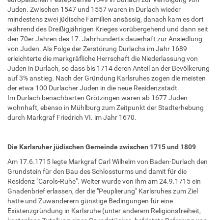
Juden. Zwischen 1547 und 1557 waren in Durlach wieder
mindestens zwei jüdische Familien ansässig, danach kam es dort
während des Dreißigjährigen Krieges vorübergehend und dann seit
den 70er Jahren des 17. Jahrhunderts dauerhaft zur Ansiedlung
von Juden. Als Folge der Zerstörung Durlachs im Jahr 1689
erleichterte die markgräfliche Herrschaft die Niederlassung von
Juden in Durlach, so dass bis 1714 deren Anteil an der Bevölkerung
auf 3% anstieg. Nach der Gründung Karlsruhes zogen die meisten
der etwa 100 Durlacher Juden in die neue Residenzstadt.
Im Durlach benachbarten Grötzingen waren ab 1677 Juden
wohnhaft, ebenso in Mühlburg zum Zeitpunkt der Stadterhebung
durch Markgraf Friedrich VI. im Jahr 1670.
Die Karlsruher jüdischen Gemeinde zwischen 1715 und 1809
Am 17.6.1715 legte Markgraf Carl Wilhelm von Baden-Durlach den
Grundstein für den Bau des Schlossturms und damit für die
Residenz "Carols-Ruhe". Weiter wurde von ihm am 24.9.1715 ein
Gnadenbrief erlassen, der die "Peuplierung" Karlsruhes zum Ziel
hatte und Zuwanderern günstige Bedingungen für eine
Existenzgründung in Karlsruhe (unter anderem Religionsfreiheit,