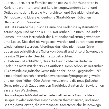
Juden, Juden, deren Familien schon seit zwei Jahrhunderten in
Karlsruhe wohnten, und erst kürzlich zugewanderte Land- und
Ostjuden, nationalliberale Monarchisten und Sozialdemokraten,
Orthodoxe und Liberale, "deutsche Staatsbürger jüdischen
Glaubens" und Zionisten.
Seit 1933 wurde die jüdische Gemeinde Karlsruhe systematisch
zerschlagen, und mehr als 1.000 Karlsruher Jüdinnen und Juden
kamen unter der Herrschaft des Nationalsozialismus gewaltsam
ums Leben. Dies darf nie vergessen werden und daran muss immer
wieder erinnert werden. Allerdings darf dies nicht dazu führen,
Juden ausschließlich als Opfer von Gewalt und Unterdrückung, als
passive Objekte der Geschichte zu betrachten.
Zu betonen ist schließlich, dass die Geschichte der Juden in
Karlsruhe nicht mit der NS-Zeit aufhörte. Denn schon im Dezember
1945 wurde die jüdische Gemeinde Karlsruhe neu gegründet, 1971
eine architektonisch bemerkenswerte neue Synagoge eingeweiht,
und seit den frühen 90er Jahren verzeichnete die neue jüdische
Gemeinde durch Zuzug aus den Nachfolgestaaten der Sowjetunion
ein starkes Wachstum.
Das vorliegende Modul will einladen, allgemeine Geschichte am
Beispiel lokaler jüdischer Geschichte zu thematisieren, und einen
Beitrag dazu leisten, die interessante, facettenreiche, keineswegs