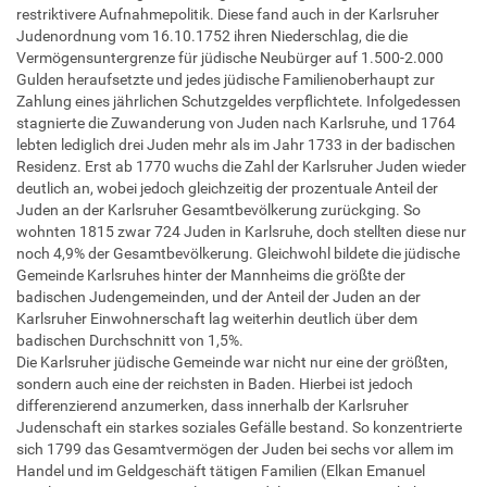
restriktivere Aufnahmepolitik. Diese fand auch in der Karlsruher
Judenordnung vom 16.10.1752 ihren Niederschlag, die die
Vermögensuntergrenze für jüdische Neubürger auf 1.500-2.000
Gulden heraufsetzte und jedes jüdische Familienoberhaupt zur
Zahlung eines jährlichen Schutzgeldes verpflichtete. Infolgedessen
stagnierte die Zuwanderung von Juden nach Karlsruhe, und 1764
lebten lediglich drei Juden mehr als im Jahr 1733 in der badischen
Residenz. Erst ab 1770 wuchs die Zahl der Karlsruher Juden wieder
deutlich an, wobei jedoch gleichzeitig der prozentuale Anteil der
Juden an der Karlsruher Gesamtbevölkerung zurückging. So
wohnten 1815 zwar 724 Juden in Karlsruhe, doch stellten diese nur
noch 4,9% der Gesamtbevölkerung. Gleichwohl bildete die jüdische
Gemeinde Karlsruhes hinter der Mannheims die größte der
badischen Judengemeinden, und der Anteil der Juden an der
Karlsruher Einwohnerschaft lag weiterhin deutlich über dem
badischen Durchschnitt von 1,5%.
Die Karlsruher jüdische Gemeinde war nicht nur eine der größten,
sondern auch eine der reichsten in Baden. Hierbei ist jedoch
differenzierend anzumerken, dass innerhalb der Karlsruher
Judenschaft ein starkes soziales Gefälle bestand. So konzentrierte
sich 1799 das Gesamtvermögen der Juden bei sechs vor allem im
Handel und im Geldgeschäft tätigen Familien (Elkan Emanuel