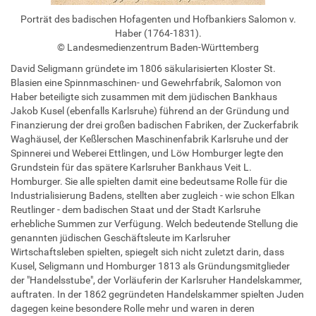
Porträt des badischen Hofagenten und Hofbankiers Salomon v.
Haber (1764-1831).
© Landesmedienzentrum Baden-Württemberg
David Seligmann gründete im 1806 säkularisierten Kloster St.
Blasien eine Spinnmaschinen- und Gewehrfabrik, Salomon von
Haber beteiligte sich zusammen mit dem jüdischen Bankhaus
Jakob Kusel (ebenfalls Karlsruhe) führend an der Gründung und
Finanzierung der drei großen badischen Fabriken, der Zuckerfabrik
Waghäusel, der Keßlerschen Maschinenfabrik Karlsruhe und der
Spinnerei und Weberei Ettlingen, und Löw Homburger legte den
Grundstein für das spätere Karlsruher Bankhaus Veit L.
Homburger. Sie alle spielten damit eine bedeutsame Rolle für die
Industrialisierung Badens, stellten aber zugleich - wie schon Elkan
Reutlinger - dem badischen Staat und der Stadt Karlsruhe
erhebliche Summen zur Verfügung. Welch bedeutende Stellung die
genannten jüdischen Geschäftsleute im Karlsruher
Wirtschaftsleben spielten, spiegelt sich nicht zuletzt darin, dass
Kusel, Seligmann und Homburger 1813 als Gründungsmitglieder
der "Handelsstube", der Vorläuferin der Karlsruher Handelskammer,
auftraten. In der 1862 gegründeten Handelskammer spielten Juden
dagegen keine besondere Rolle mehr und waren in deren