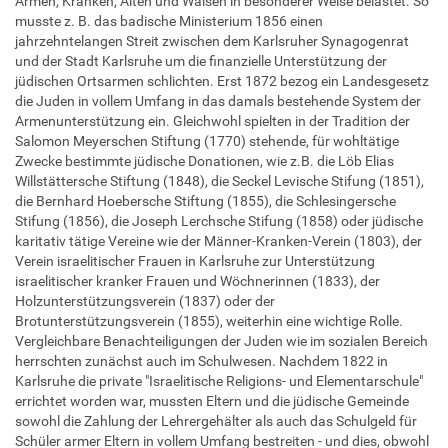
Armen, Kranken, Alten und Waisen in besonderer Weise belastet. So
musste z. B. das badische Ministerium 1856 einen
jahrzehntelangen Streit zwischen dem Karlsruher Synagogenrat
und der Stadt Karlsruhe um die finanzielle Unterstützung der
jüdischen Ortsarmen schlichten. Erst 1872 bezog ein Landesgesetz
die Juden in vollem Umfang in das damals bestehende System der
Armenunterstützung ein. Gleichwohl spielten in der Tradition der
Salomon Meyerschen Stiftung (1770) stehende, für wohltätige
Zwecke bestimmte jüdische Donationen, wie z.B. die Löb Elias
Willstättersche Stiftung (1848), die Seckel Levische Stifung (1851),
die Bernhard Hoebersche Stiftung (1855), die Schlesingersche
Stifung (1856), die Joseph Lerchsche Stifung (1858) oder jüdische
karitativ tätige Vereine wie der Männer-Kranken-Verein (1803), der
Verein israelitischer Frauen in Karlsruhe zur Unterstützung
israelitischer kranker Frauen und Wöchnerinnen (1833), der
Holzunterstützungsverein (1837) oder der
Brotunterstützungsverein (1855), weiterhin eine wichtige Rolle.
Vergleichbare Benachteiligungen der Juden wie im sozialen Bereich
herrschten zunächst auch im Schulwesen. Nachdem 1822 in
Karlsruhe die private "Israelitische Religions- und Elementarschule"
errichtet worden war, mussten Eltern und die jüdische Gemeinde
sowohl die Zahlung der Lehrergehälter als auch das Schulgeld für
Schüler armer Eltern in vollem Umfang bestreiten - und dies, obwohl