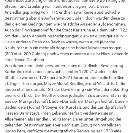
kostenlose Zuteilung eines Grundstückes, befristete Befreiung von
Steuern und Erteilung von Handelsprivilegien) bot. Dieses
Ansiedlungsprivileg von 1715 enthielt zwar keine ausdrückliche
Bestimmung über die Aufnahme von Juden, doch wurden diese zu
den gleichen Bedingungen wie christliche Ansiedler aufgenommen.
Auch der Privilegienbrief für die Stadt Karlsruhe aus dem Jahr 1722
bot den Juden Ansiedlungsbedingungen, die weit günstiger als in
vielen anderen Orten des Reiches waren, wenn auch jüdische
Neubürger nun ein mehr als doppelt so hohes Mindestvermögen
(500 statt 200 Gulden) nachweisen mussten als neu Hinzuziehende
christlichen Glaubens.
Von daher kann nicht verwundern, dass die jüdische Bevölkerung
Karlsruhe relativ rasch anwuchs: Lebten 1720 71 Juden in der
Stadt, so waren es 1733 bereits 282 (darunter bereits die Familien
Ettlinger, Homburger, Meyer-Model, Reutlinger und Willstätter). Die
Juden stellten damals 12% der Bevölkerung - ein Wert, der zukünftig
unerreicht blieb. Der Großteil dieser jüdischen Zuwanderer stammte
aus der Markgrafschaft Baden-Durlach, der Markgrafschaft Baden-
Baden, dem Hochstift Speyer, der Kurpfalz und der Landgrafschaft
Hessen-Darmstadt. Ihren Lebensunterhalt verdienten sie im
Allgemeinen als Händler und Krämer. Da es unter Umgehung der
geltenden Bestimmungen aber auch zum Zuzug von mittellosen
Juden kam, verfolgte die markgräfliche Regierung seit 1730 eine