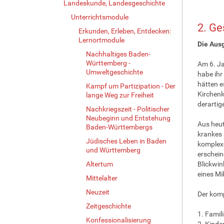
Landeskunde, Landesgeschichte
Unterrichtsmodule
2. Ge
Erkunden, Erleben, Entdecken:
Lernortmodule
Die Aus
Nachhaltiges Baden-
Württemberg -
Am 6. Ja
Umweltgeschichte
habe ihr
hätten e
Kampf um Partizipation - Der
Kirchenk
lange Weg zur Freiheit
derartig
Nachkriegszeit - Politischer
Neubeginn und Entstehung
Aus heut
Baden-Württembergs
krankes 
Jüdisches Leben in Baden
komplexe
und Württemberg
erschein
Altertum
Blickwin
eines Mi
Mittelalter
Neuzeit
Der komp
Zeitgeschichte
1. Famil
Konfessionalisierung
2. Kinde