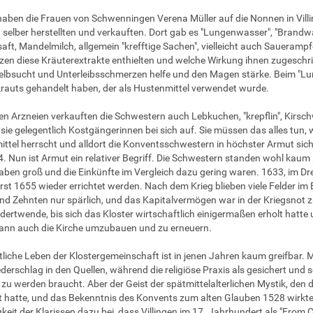
ben die Frauen von Schwenningen Verena Müller auf die Nonnen in Villin
 selber herstellten und verkauften. Dort gab es "Lungenwasser", "Brandwa
ft, Mandelmilch, allgemein "krefftige Sachen", vielleicht auch Sauerampf
en diese Kräuterextrakte enthielten und welche Wirkung ihnen zugesc
lbsucht und Unterleibsschmerzen helfe und den Magen stärke. Beim "Lu
auts gehandelt haben, der als Hustenmittel verwendet wurde.
n Arzneien verkauften die Schwestern auch Lebkuchen, "krepflin", Kirs
ie gelegentlich Kostgängerinnen bei sich auf. Sie müssen das alles tun,
ttel herrscht und alldort die Konventsschwestern in höchster Armut sich 
. Nun ist Armut ein relativer Begriff. Die Schwestern standen wohl kaum
aben groß und die Einkünfte im Vergleich dazu gering waren. 1633, im Dre
rst 1655 wieder errichtet werden. Nach dem Krieg blieben viele Felder im
nd Zehnten nur spärlich, und das Kapitalvermögen war in der Kriegsnot 
ertwende, bis sich das Kloster wirtschaftlich einigermaßen erholt hat
ann auch die Kirche umzubauen und zu erneuern.
tliche Leben der Klostergemeinschaft ist in jenen Jahren kaum greifbar. 
ederschlag in den Quellen, während die religiöse Praxis als gesichert und 
zu werden braucht. Aber der Geist der spätmittelalterlichen Mystik, den d
 hatte, und das Bekenntnis des Konvents zum alten Glauben 1528 wirkten 
eit der Klarissen dazu bei, dass Villingen im 17. Jahrhundert als "From Ca