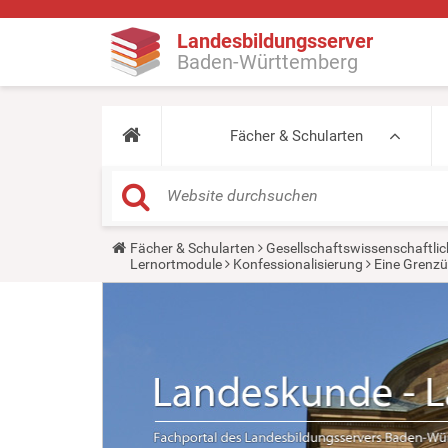
Landesbildungsserver
Baden-Württemberg
Fächer & Schularten
Y
Fächer & Schularten
Gesellschaftswissenschaftlic
o
Lernortmodule
Konfessionalisierung
Eine Grenzü
u
a
r
e
h
e
r
e
: