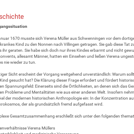
schichte
gangssituation
nuar 1670 musste sich Verena Müller aus Schwenningen vor dem dortigen
 krankes Kind zu den Nonnen nach Villingen getragen. Sie gab diese Tat zu 
s ihr geraten. Sie habe sich doch nur ihres Kindes erbarmt und nicht gewuss
onvents, allesamt Männer, hatten ein Einsehen und ließen Verena unges
es nie wieder zu tun.
iger Sicht erscheint der Vorgang weitgehend unverständlich: Warum sollte 
Kind gesucht hat? Die Klärung dieser Frage erfordert und fördert histor
n Spannungsfeld: Einerseits sind die Örtlichkeiten, an denen sich das Ge
en Probleme und Mentalitäten wie aus einer anderen Welt. Insofern neh
kel der modernen historischen Anthropologie ein: In der Konzentration auf
krokosmos, der als grundsätzlich fremd aufgefasst wird.
lexe Gesamtzusammenhang erschließt sich unter den folgenden themati
ienverhältnisse Verena Müllers
rsterblichkeit und medizinische Versorgung