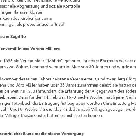
ssionelle Abgrenzung und soziale Kontrolle
llinger Klarissenkloster
unktion des Kirchenkonvents
nningen als protestantische "Insel"
sche Zugriffe
ienverhältnisse Verena Müllers
e 1633 als Verena Mohr ("Möhrin") geboren. Ihr erster Ehemann war der g
m zwei Söhne. Leonhard verstarb im Alter von 30 Jahren und wurde am
ovember desselben Jahres heiratete Verena erneut, und zwar Jerg (Jörg, 
ena und Jörg Müller haben über 36 Jahre zusammen gelebt, sie hatten geme
 bis weit ins 19. Jahrhundert, die Erfahrung der Allgegenwart des Tode
geblieben. Denn für den 14. Februar 1670, sechs Wochen nach jener Verh
nger Totenbuch die Eintragung "ist begraben wordten Christina, Jerg Mül
. Jahr Undt 9. Wochen." Sie ist das Kind, das nach Villingen getragen wurd
m Villinger Bickenkloster hatten es nicht retten können.
rsterblichkeit und medizinische Versorgung