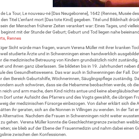
de La Tour, Le nouveau-né [Das Neugeborene], 1642 (Rennes, Musée des B
 den Titel L’enfant mort [Das tote Kind] gegeben. Titel und Bildinhalt drüc
ein der Menschen früherer Zeiten verankert war: Eines Tages, und vielleic
beginnt mit der Stunde der Geburt; Geburt und Tod liegen nahe beieina
rts, Rennes
iger Sicht würde man fragen, warum Verena Müller mit ihrer kranken Tocht
weil studierte Ärzte und in Schwenningen einen handwerklich ausgebild
r die medizinische Betreuung von Kindern grundsätzlich nicht zuständig. 
et und ihnen ganz überlassen. Sie bildeten bis in 19. Jahrhundert neben
äule des Gesundheitswesens. Das war auch in Schwenningen der Fall. Do
r den Bereich Geburtshilfe, Wöchnerinnen, Säuglingspflege zuständig. D
 sondern auch schwören, dass sie die Hebamme beobachten werde, ob dies
 reich und arm mache, dem Kind nichts antue und keine abergläubische
m Dorf unter Aufsicht des Pfarrers und des Vogts gewählt, die übrigen Fr
weig der medizinischen Fürsorge einbezogen. Von daher erklärt sich die 
ätten ihr geraten, sich an die Nonnen in Villingen zu wenden. In der Tat e
 Alternative. Nachdem die Frauen in Schwenningen nicht weiter wussten, 
n zu gehen. Verena Müller konnte die Geschlechtergrenze zwischen weibl
eiten; sie blieb auf der Ebene der Frauenmedizin und nahm dabei einen Gre
slinie zwischen den Konfessionen.