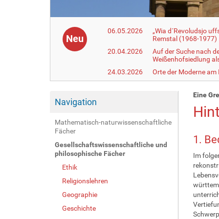
06.05.2026
„Wia d´Revoludsjo uf
Neu
Remstal (1968-1977)
20.04.2026
Auf der Suche nach d
Weißenhofsiedlung a
24.03.2026
Orte der Moderne am
Eine Gre
Navigation
Hin
Mathematisch-naturwissenschaftliche
Fächer
1. Be
Gesellschaftswissenschaftliche und
philosophische Fächer
Im folge
rekonstr
Ethik
Lebensve
Religionslehren
württemb
Geographie
unterric
Vertiefu
Geschichte
Schwerpu