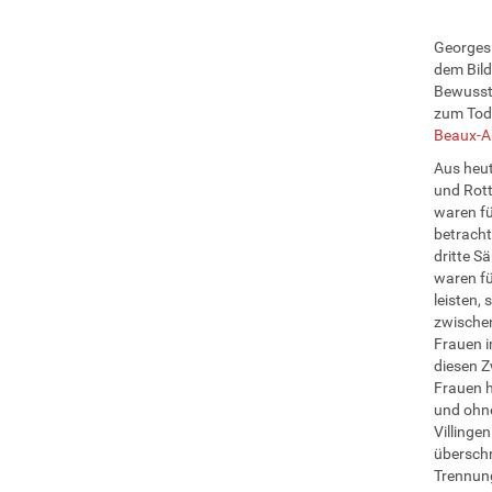
Georges 
dem Bild
Bewussts
zum Tod 
Beaux-A
Aus heut
und Rott
waren fü
betracht
dritte S
waren fü
leisten,
zwischen
Frauen i
diesen Z
Frauen h
und ohne
Villinge
überschr
Trennung