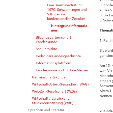
Eine Grenzübertretung
3. Konfe
1670. Schwenningen und
a. Das Vi
Villingen im
b. Die F
konfessionellen Zeitalter
c. Schwe
Hintergrundinformatio
nen
Themati
Bildungspartnerschaft
1. Famil
Landeskunde
Schulprojekte
Sie wurd
gemeinsa
Perlen der Landesgeschichte
Informationsplattform
Am 15. N
Landeskunde und digitale Medien
war. Ver
Menschen
Gemeinschaftskunde
erspart 
Wirtschaft-Arbeit-Gesundheit (WAG)
Schwenni
Alters 1
Welt-Zeit-Gesellschaft (WZG)
Nonnen i
Wirtschaft / Berufs- und
Studienorientierung (WBS)
Sprachen und Literatur
2. Kinde