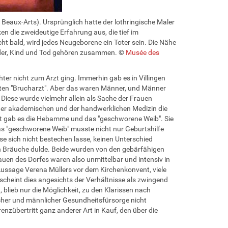
eaux-Arts). Ursprünglich hatte der lothringische Maler
ken die zweideutige Erfahrung aus, die tief im
ht bald, wird jedes Neugeborene ein Toter sein. Die Nähe
nder, Kind und Tod gehören zusammen. ©
Musée des
er nicht zum Arzt ging. Immerhin gab es in Villingen
eten "Brucharzt". Aber das waren Männer, und Männer
Diese wurde vielmehr allein als Sache der Frauen
 der akademischen und der handwerklichen Medizin die
rt gab es die Hebamme und das "geschworene Weib". Sie
as "geschworene Weib" musste nicht nur Geburtshilfe
e sich nicht bestechen lasse, keinen Unterschied
n Bräuche dulde. Beide wurden von den gebärfähigen
auen des Dorfes waren also unmittelbar und intensiv in
Aussage Verena Müllers vor dem Kirchenkonvent, viele
rscheint dies angesichts der Verhältnisse als zwingend
blieb nur die Möglichkeit, zu den Klarissen nach
icher und männlicher Gesundheitsfürsorge nicht
nzübertritt ganz anderer Art in Kauf, den über die