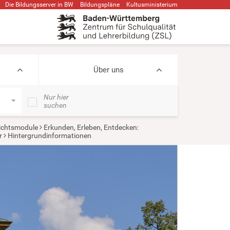
Die Bildungsserver in BW
Bildungspläne
Kultusministerium
Über uns
Nur hier
suchen
ichtsmodule
Erkunden, Erleben, Entdecken:
r
Hintergrundinformationen