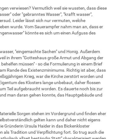
gen verwiesen? Vermutlich weil sie wussten, dass diese
sser" oder "gebranntes Wasser", "krafft wasser",
ersud. Leider lässt sich nur vermuten, welche
hrieben wurde. Vom Sauerampfer nahm man an, dass er
ngenwasser" könnte es sich um einen Aufguss des
chwasser, "eingemachte Sachen" und Honig. Außerdem
 weil in ihrem "Gotteshaus große Armut und Abgang der
behelfen müssen" - so die Formulierung in einem Brief
 am Rande des Existenzminimums. Richtig ist aber, dass
ißigjährigen Krieg, war die Kirche zerstört worden und
 Eigentum des Klosters lange unbebaut, daher flossen
zum Teil aufgebraucht worden. Es dauerte noch bis zur
te und man daran gehen konnte, das Hauptgebäude und
Materielle Sorgen stehen im Vordergrund und finden eher
selbstverständlich gelten kann und daher nicht eigens
ie Gründerin Ursula Haider in das Bickenkloster
als Tradition und Verpflichtung fort. So trug auch die
tholisch allzeit beständig Statt" charakterisiert werden