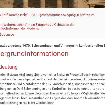
fs Dorf komma isch!“ - Die Jugendzentrumsbewegung in Stetten im
er „Wohnmaschine“ – ein Exitgame zu Gebäuden der
ls Wohnformen der Moderne
 Bodensee
nzübertretung 1670. Schwenningen und Villingen im konfessionellen Z
tergrundinformationen
deutung
nden Beitrag wird, ausgehend von einer Notiz im Protokoll des Kirchenkon
uiert und in den allgemeinen Kontext der Zeit eingeordnet. Auf diese Weis
rhältnisse und Mentalitäten des 17. Jahrhunderts, insbesondere das Ne
ergischen Dorf Schwenningen und Katholiken in der benachbarten vorderö
htsmethodischen Ebene bietet das Thema eine Fülle von Möglichkeiten der
ngen stellen in ihrer Gesamtheit ein Projekt dar, das innerhalb wie außerh
nktsetzungen realisiert werden kann.