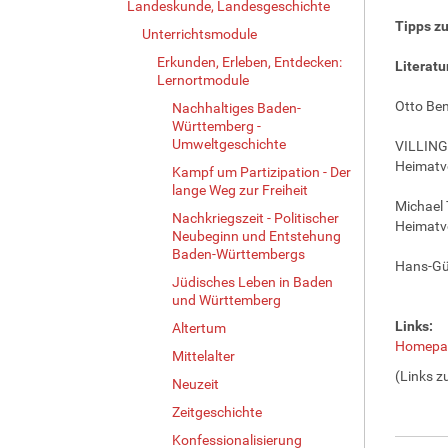
Landeskunde, Landesgeschichte
Tipps zu
Unterrichtsmodule
Erkunden, Erleben, Entdecken:
Literatu
Lernortmodule
Otto Ben
Nachhaltiges Baden-
Württemberg -
Umweltgeschichte
VILLINGE
Heimatve
Kampf um Partizipation - Der
lange Weg zur Freiheit
Michael 
Nachkriegszeit - Politischer
Heimatve
Neubeginn und Entstehung
Baden-Württembergs
Hans-Gün
Jüdisches Leben in Baden
und Württemberg
Links:
Altertum
Homepage
Mittelalter
(Links z
Neuzeit
Zeitgeschichte
Konfessionalisierung