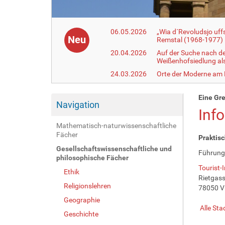
06.05.2026
„Wia d´Revoludsjo uf
Neu
Remstal (1968-1977)
20.04.2026
Auf der Suche nach d
Weißenhofsiedlung a
24.03.2026
Orte der Moderne am
Eine Gre
Navigation
Inf
Mathematisch-naturwissenschaftliche
Fächer
Praktisc
Gesellschaftswissenschaftliche und
Führung
philosophische Fächer
Tourist-I
Ethik
Rietgass
Religionslehren
78050 V
Geographie
Alle Sta
Geschichte