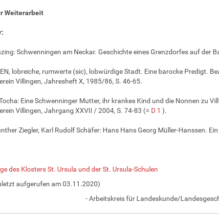
r Weiterarbeit
r:
zing: Schwenningen am Neckar. Geschichte eines Grenzdorfes auf der Ba
N, lobreiche, rumwerte (sic), lobwürdige Stadt. Eine barocke Predigt. Bea
rein Villingen, Jahresheft X, 1985/86, S. 46-65.
Tocha: Eine Schwenninger Mutter, ihr krankes Kind und die Nonnen zu Villi
rein Villingen, Jahrgang XXVII / 2004, S. 74-83 (=
D 1
).
ther Ziegler, Karl Rudolf Schäfer: Hans Hans Georg Müller-Hanssen. Ein
 des Klosters St. Ursula und der St. Ursula-Schulen
uletzt aufgerufen am 03.11.2020)
- Arbeitskreis für Landeskunde/Landesgesch