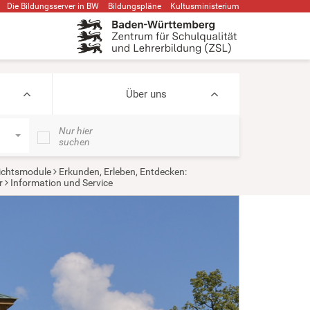
Die Bildungsserver in BW
Bildungspläne
Kultusministerium
Über uns
Nur hier
suchen
ichtsmodule
Erkunden, Erleben, Entdecken:
r
Information und Service