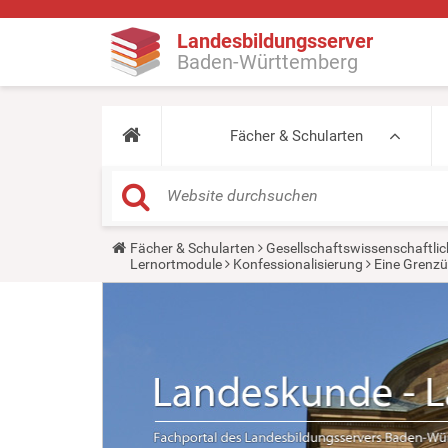
Landesbildungsserver
Baden-Württemberg
Fächer & Schularten
Y
Fächer & Schularten
Gesellschaftswissenschaftlic
o
Lernortmodule
Konfessionalisierung
Eine Grenzü
u
a
r
e
h
e
r
e
: