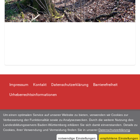
Z
e
i
Impressum
Kontakt
Datenschutzerklärung
Barrierefreiheit
g
e
Urheberrechtsinformationen
B
i
l
Um einen optimalen Service auf unserer Website zu bieten, verwenden wir Cookies zur
d
Verbesserung der Funktionalität sowie zu Analysezwecken. Durch die weitere Nutzung des
i
Landesbildungsservers Baden-Württemberg erklären Sie sich damit einverstanden. Details zu
n
Cookies, ihrer Verwendung und Vermeidung finden Sie in unserer
Datenschutzerklärung
.
v
notwendige Einstellungen
empfohlene Einstellungen