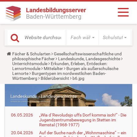
Landesbildungsserver
Baden-Württemberg
Fach wählen
Schulstufe wäh
Y
Fächer & Schularten
Gesellschaftswissenschaftliche und
o
philosophische Fächer
Landeskunde, Landesgeschichte
u
Unterrichtsmodule
Erkunden, Erleben, Entdecken:
a
Lernortmodule
Mittelalter
Burgen als außerschulische
r
Lernorte
Burgentypen im nordwestlichen Baden-
e
Württemberg
Bilderübersicht
b6.jpg
h
e
r
e
:
06.05.2026
„Wia d´Revoludsjo uffs Dorf komma isch!“ - Die
Jugendzentrumsbewegung in Stetten im
Remstal (1968-1977)
20.04.2026
Auf der Suche nach der „Wohnmaschine“ – ein