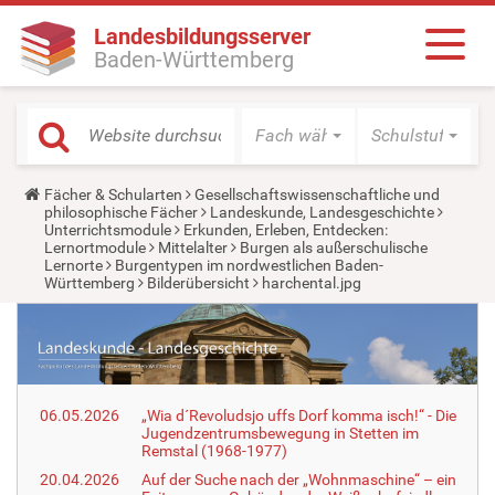
Landesbildungsserver
Baden-Württemberg
Fach wählen
Schulstufe wäh
Y
Fächer & Schularten
Gesellschaftswissenschaftliche und
o
philosophische Fächer
Landeskunde, Landesgeschichte
u
Unterrichtsmodule
Erkunden, Erleben, Entdecken:
a
Lernortmodule
Mittelalter
Burgen als außerschulische
r
Lernorte
Burgentypen im nordwestlichen Baden-
e
Württemberg
Bilderübersicht
harchental.jpg
h
e
r
e
:
06.05.2026
„Wia d´Revoludsjo uffs Dorf komma isch!“ - Die
Jugendzentrumsbewegung in Stetten im
Remstal (1968-1977)
20.04.2026
Auf der Suche nach der „Wohnmaschine“ – ein